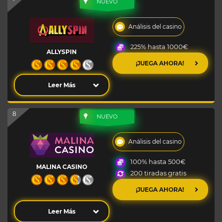
NUEVO
Análisis del casino
225% hasta 1000€
ALLYSPIN
¡JUEGA AHORA!
Leer Más
8
NUEVO
Análisis del casino
100% hasta 500€
MALINA CASINO
200 tiradas gratis
¡JUEGA AHORA!
Leer Más