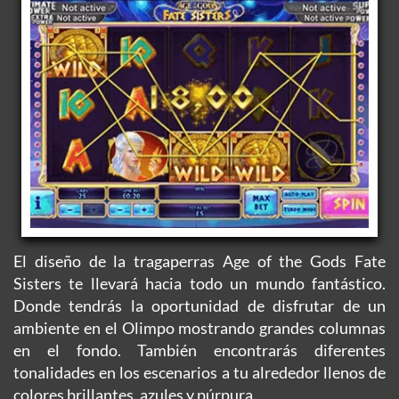
El diseño de la tragaperras Age of the Gods Fate
Sisters te llevará hacia todo un mundo fantástico.
Donde tendrás la oportunidad de disfrutar de un
ambiente en el Olimpo mostrando grandes columnas
en el fondo. También encontrarás diferentes
tonalidades en los escenarios a tu alrededor llenos de
colores brillantes, azules y púrpura.