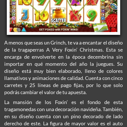
A menos que seas un Grinch, te va a encantar el diseño
de la tragaperras A Very Foxin’ Christmas. Esta se
encarga de envolverte en la época decembrina sin
importar en qué momento del año la juegues. Su
diseño está muy bien elaborado, lleno de colores
llamativos y animaciones de calidad. Cuenta con cinco
carretes y 25 líneas de pago fijas, por lo que solo
podrás cambiar el valor de tu apuesta.
La mansión de los Foxin’ es el fondo de esta
tragamonedas con una decoración navideña. También,
en su diseño cuenta con un pino decorado de lado
derecho de este. La figura de mayor valor es el auto