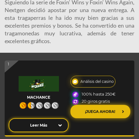
Siguiendo la serie de Foxin’ Wins y Foxin’ Wins Again,
Nextgen decidió apostar por una nueva entrega. A
esta tragaperras le ha ido muy bien gracias a sus
excelentes premios y bonos. Se ha convertido en una
tragamonedas muy lucrativa, además de tener
excelentes gráficos.
1
Análisis del casino
100% hasta 250€
MACHANCE
20 giros gratis
¡JUEGA AHORA!
Leer Más