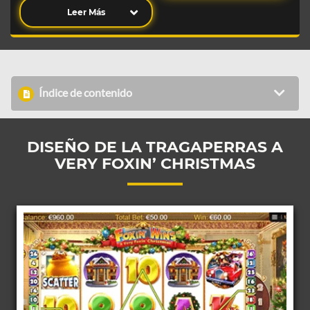
Leer Más
Índice de contenido
DISEÑO DE LA TRAGAPERRAS A
VERY FOXIN’ CHRISTMAS