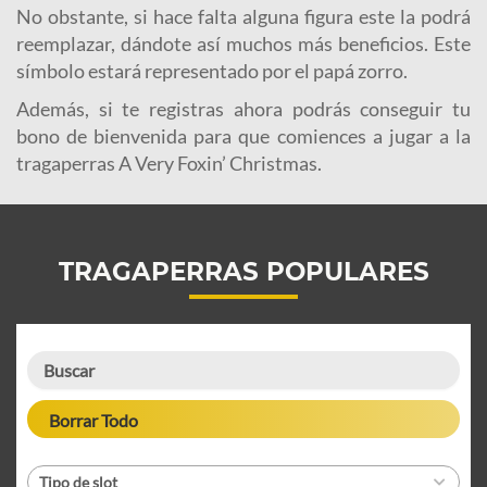
No obstante, si hace falta alguna figura este la podrá
reemplazar, dándote así muchos más beneficios. Este
símbolo estará representado por el papá zorro.
Además, si te registras ahora podrás conseguir tu
bono de bienvenida para que comiences a jugar a la
tragaperras A Very Foxin’ Christmas.
TRAGAPERRAS POPULARES
Borrar Todo
Tipo de slot