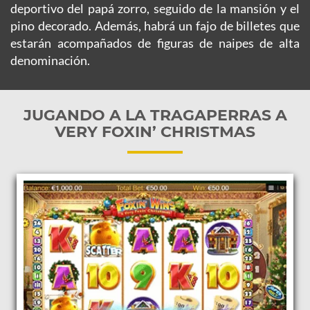
deportivo del papá zorro, seguido de la mansión y el
pino decorado. Además, habrá un fajo de billetes que
estarán acompañados de figuras de naipes de alta
denominación.
JUGANDO A LA TRAGAPERRAS A
VERY FOXIN’ CHRISTMAS