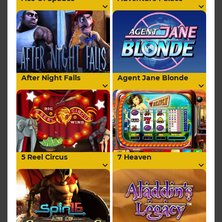
After Night Falls
Agent Jane Blonde
5 Reel Circus
7 Heaven