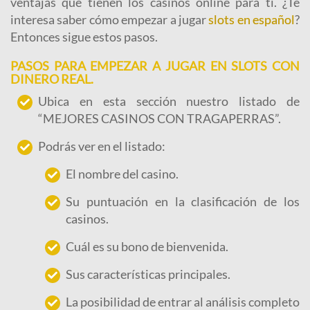
ventajas que tienen los casinos online para ti. ¿Te
interesa saber cómo empezar a jugar
slots en español
?
Entonces sigue estos pasos.
PASOS PARA EMPEZAR A JUGAR EN SLOTS CON
DINERO REAL.
Ubica en esta sección nuestro listado de
“MEJORES CASINOS CON TRAGAPERRAS”.
Podrás ver en el listado:
El nombre del casino.
Su puntuación en la clasificación de los
casinos.
Cuál es su bono de bienvenida.
Sus características principales.
La posibilidad de entrar al análisis completo