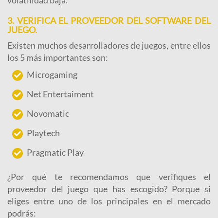
volatilidad baja.
3. VERIFICA EL PROVEEDOR DEL SOFTWARE DEL
JUEGO.
Existen muchos desarrolladores de juegos, entre ellos
los 5 más importantes son:
Microgaming
Net Entertaiment
Novomatic
Playtech
Pragmatic Play
¿Por qué te recomendamos que verifiques el
proveedor del juego que has escogido? Porque si
eliges entre uno de los principales en el mercado
podrás: