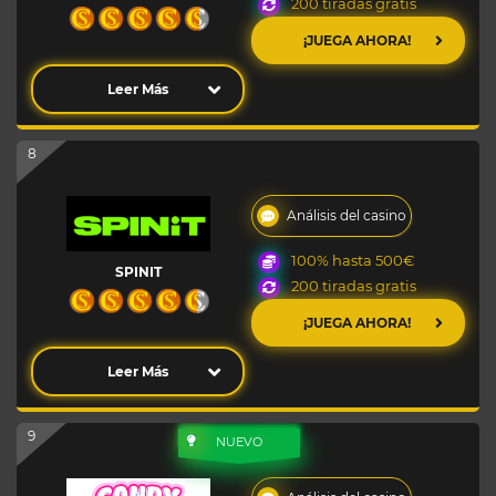
200 tiradas gratis
¡JUEGA AHORA!
Leer Más
8
Análisis del casino
100% hasta 500€
SPINIT
200 tiradas gratis
¡JUEGA AHORA!
Leer Más
9
NUEVO