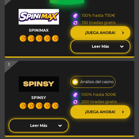
150% hasta 750€
150 tiradas gratis
SPINIMAX
¡JUEGA AHORA!
Leer Más
3
Análisis del casino
100% hasta 500€
SPINSY
200 tiradas gratis
¡JUEGA AHORA!
Leer Más