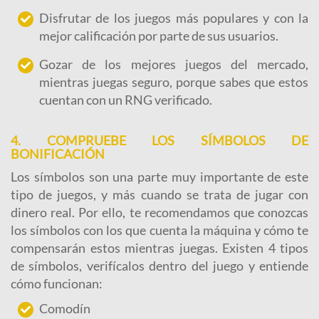
Disfrutar de los juegos más populares y con la
mejor calificación por parte de sus usuarios.
Gozar de los mejores juegos del mercado,
mientras juegas seguro, porque sabes que estos
cuentan con un RNG verificado.
4. COMPRUEBE LOS SÍMBOLOS DE
BONIFICACIÓN
Los símbolos son una parte muy importante de este
tipo de juegos, y más cuando se trata de jugar con
dinero real. Por ello, te recomendamos que conozcas
los símbolos con los que cuenta la máquina y cómo te
compensarán estos mientras juegas. Existen 4 tipos
de símbolos, verifícalos dentro del juego y entiende
cómo funcionan:
Comodín