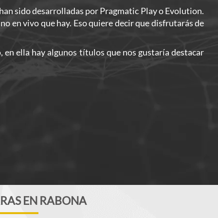
 han sido desarrolladas por Pragmatic Play o Evolution.
o en vivo que hay. Eso quiere decir que disfrutarás de
, en ella hay algunos títulos que nos gustaría destacar
RAS EN RABONA