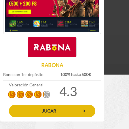
RABONA
Bono con 1er depósito
100% hasta 500€
Valoración General
4.3
JUGAR