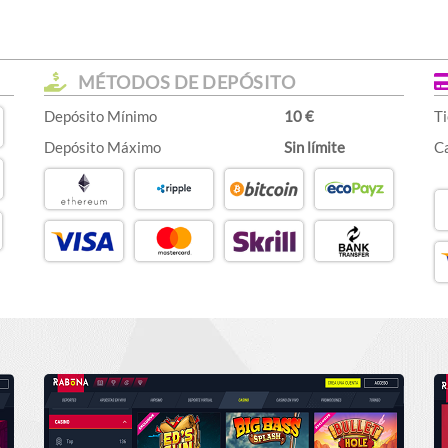
MÉTODOS DE DEPÓSITO
Depósito Mínimo
10 €
T
Depósito Máximo
Sin límite
C