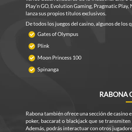
Play’n GO, Evolution Gaming, Pragmatic Play, 
lanza sus propios títulos exclusivos.
De todos los juegos del casino, algunos de los 
Gates of Olympus
Plink
Moon Princess 100
Spinanga
RABONA C
Rabona también ofrece una sección de casino en 
poker, baccarat o blackjack que se transmiten 
Además, podrás interactuar con otros jugadores