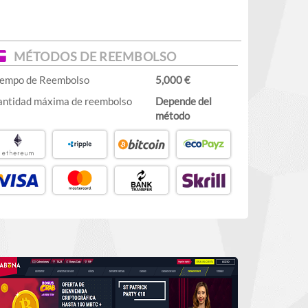
MÉTODOS DE REEMBOLSO
iempo de Reembolso
5,000 €
antidad máxima de reembolso
Depende del
método