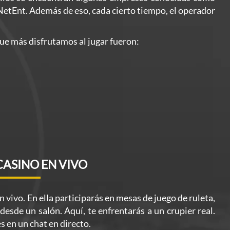
NetEnt. Además de eso, cada cierto tiempo, el operador
que más disfrutamos al jugar fueron:
ASINO EN VIVO
vivo. En ella participarás en mesas de juego de ruleta,
desde un salón. Aquí, te enfrentarás a un crupier real.
 en un chat en directo.