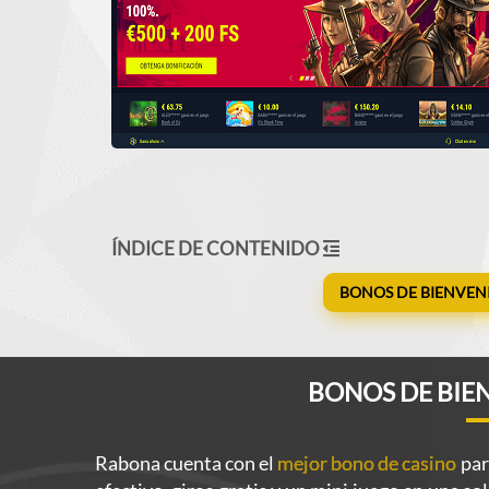
ÍNDICE DE CONTENIDO
BONOS DE BIENVEN
BONOS DE BIE
Rabona cuenta con el
mejor bono de casino
par