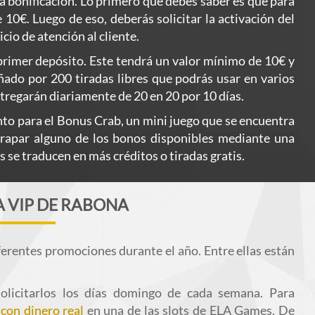
ola bonificación. Lo primero que debes saber es que para
10€. Luego de eso, deberás solicitar la activación del
cio de atención al cliente.
primer depósito. Este tendrá un valor mínimo de 10€ y
o por 200 tiradas libres que podrás usar en varios
entregarán diariamente de 20 en 20 por 10 días.
nto para el Bonus Crab, un mini juego que se encuentra
atrapar alguno de los bonos disponibles mediante una
es se traducen en más créditos o tiradas gratis.
 VIP DE RABONA
iferentes promociones durante el año. Entre ellas están
solicitarlos los días domingo de cada semana. Para
 con dinero real
en una de las slots de ELA Games. De