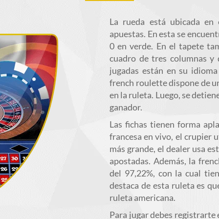
La rueda está ubicada en 
apuestas. En esta se encuentr
0 en verde. En el tapete ta
cuadro de tres columnas y d
jugadas están en su idioma 
french roulette dispone de u
en la ruleta. Luego, se detien
ganador.
Las fichas tienen forma apl
francesa en vivo, el crupier u
más grande, el dealer usa est
apostadas. Además, la frenc
del 97,22%, con la cual tie
destaca de esta ruleta es q
ruleta americana.
Para jugar debes registrarte 