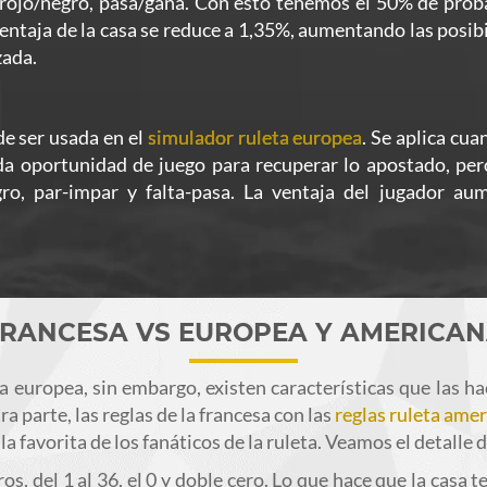
, rojo/negro, pasa/gana. Con esto tenemos el 50% de pro
 ventaja de la casa se reduce a 1,35%, aumentando las posibi
zada.
de ser usada en el
simulador ruleta europea
. Se aplica cua
da oportunidad de juego para recuperar lo apostado, pero
o, par-impar y falta-pasa. La ventaja del jugador a
RANCESA VS EUROPEA Y AMERICA
a europea, sin embargo, existen características que las ha
a parte, las reglas de la francesa con las
reglas ruleta ame
la favorita de los fanáticos de la ruleta. Veamos el detalle 
, del 1 al 36, el 0 y doble cero. Lo que hace que la casa t