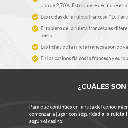
una de 2,70%. Esto quiere decir que es 
Las reglas de la ruleta francesa, “Le Par
El tablero de la ruleta francesa es difere
mesa.
Las fichas de la ruleta francesa son de v
En los casinos físicos la francesa y euro
¿CUÁLES SON
Para que continúes en la ruta del conocimie
comenzar a jugar con seguridad a la ruleta 
según el casino.