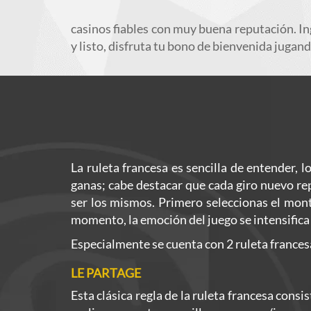
casinos fiables con muy buena reputación. In
y listo, disfruta tu bono de bienvenida jugand
La ruleta francesa es sencilla de entender, 
ganas; cabe destacar que cada giro nuevo rep
ser los mismos. Primero seleccionas el monto 
momento, la emoción del juego se intensifica
Especialmente se cuenta con 2 ruleta france
LE PARTAGE
Esta clásica regla de la ruleta francesa consis