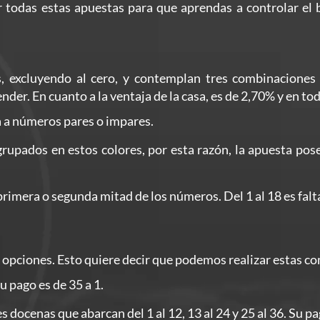
ar todas estas apuestas para que aprendas a controlar el 
, excluyendo al cero, y contemplan tres combinaciones 
nder. En cuanto a la ventaja de la casa, es de 2,70% y en tod
za a números pares o impares.
rupados en estos colores, por esta razón, la apuesta po
rimera o segunda mitad de los números. Del 1 al 18 es falta 
as opciones. Esto quiere decir que podemos realizar estas c
 pago es de 35 a 1.
 docenas que abarcan del 1 al 12, 13 al 24 y 25 al 36. Su pag