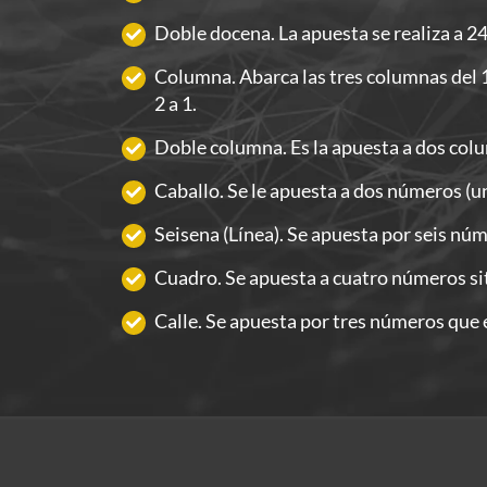
Doble docena. La apuesta se realiza a 2
Columna. Abarca las tres columnas del 1 
2 a 1.
Doble columna. Es la apuesta a dos colu
Caballo. Se le apuesta a dos números (uno
Seisena (Línea). Se apuesta por seis núm
Cuadro. Se apuesta a cuatro números situ
Calle. Se apuesta por tres números que e