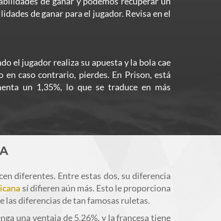
babilidades de ganar y podemos recuperar un
lidades de ganar para el jugador. Revisa en el
ndo el jugador realiza su apuesta y la bola cae
 en caso contrario, pierdes. En Prison, está
umenta un 1,35%, lo que se traduce en más
NA
cen diferentes. Entre estas dos, su diferencia
ricana
sí difieren aún más. Esto le proporciona
de las diferencias de tan famosas ruletas.
enga una ventaja de 5,26%, y la francesa tiene