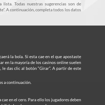
 lista. Todas nuestras sugerencias son de
te”. A continuación, completa todos los datos
aerá la bola. Si esta cae en el que apostaste
ar en la mayoría de los casinos online suelen
le das clic al botón “Girar”. A partir de este
s a continuación.
la cae en el cero. Para ello los jugadores deben