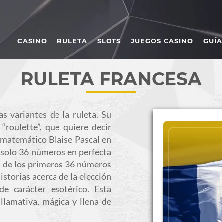
CASINO
RULETA
SLOTS
JUEGOS CASINO
GUÍA
RULETA FRANCESA
as variantes de la ruleta. Su
“roulette”, que quiere decir
 matemático Blaise Pascal en
ía solo 36 números en perfecta
ma de los primeros 36 números
istorias acerca de la elección
e carácter esotérico. Esta
llamativa, mágica y llena de