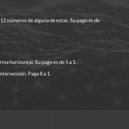
s 12 números de alguna de estas. Su pago es de
ma horizontal. Su pago es de 5 a 1.
ntersección. Paga 8 a 1.