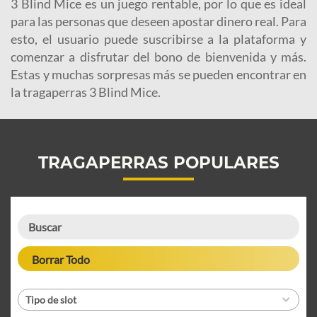
3 Blind Mice es un juego rentable, por lo que es ideal
para las personas que deseen apostar dinero real. Para
esto, el usuario puede suscribirse a la plataforma y
comenzar a disfrutar del bono de bienvenida y más.
Estas y muchas sorpresas más se pueden encontrar en
la tragaperras 3 Blind Mice.
TRAGAPERRAS POPULARES
Borrar Todo
Tipo de slot