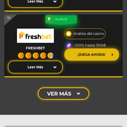
Leer Más
10
NUEVO
Análisis del casino
100% hasta 500€
FRESHBET
¡JUEGA AHORA!
Leer Más
VER MÁS