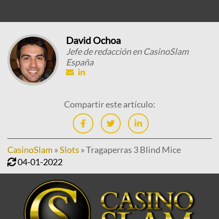
David Ochoa
Jefe de redacción en CasinoSlam
España
Compartir este artículo:
CasinoSlam
»
Slots
»
Tragaperras 3 Blind Mice
04-01-2022