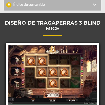
Índice de contenido
DISEÑO DE TRAGAPERRAS 3 BLIND
MICE