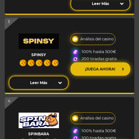
Leer Más
3
Análisis del casino
100% hasta 500€
SPINSY
200 tiradas gratis
¡JUEGA AHORA!
Leer Más
4
Análisis del casino
100% hasta 500€
SPINBARA
100 tiradas gratis