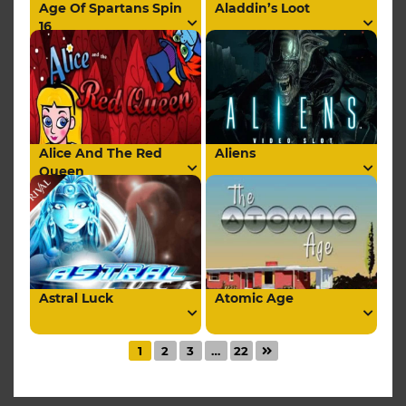
Age Of Spartans Spin
Aladdin’s Loot
16
Alice And The Red
Aliens
Queen
Astral Luck
Atomic Age
1
2
3
…
22