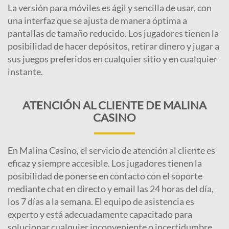
La versión para móviles es ágil y sencilla de usar, con
una interfaz que se ajusta de manera óptima a
pantallas de tamaño reducido. Los jugadores tienen la
posibilidad de hacer depósitos, retirar dinero y jugar a
sus juegos preferidos en cualquier sitio y en cualquier
instante.
ATENCIÓN AL CLIENTE DE MALINA
CASINO
En Malina Casino, el servicio de atención al cliente es
eficaz y siempre accesible. Los jugadores tienen la
posibilidad de ponerse en contacto con el soporte
mediante chat en directo y email las 24 horas del día,
los 7 días a la semana. El equipo de asistencia es
experto y está adecuadamente capacitado para
solucionar cualquier inconveniente o incertidumbre.