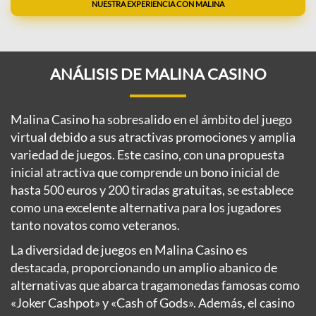
NUESTRA EXPERIENCIA CON MALINA
ANÁLISIS DE MALINA CASINO
Malina Casino ha sobresalido en el ámbito del juego
virtual debido a sus atractivas promociones y amplia
variedad de juegos. Este casino, con una propuesta
inicial atractiva que comprende un bono inicial de
hasta 500 euros y 200 tiradas gratuitas, se establece
como una excelente alternativa para los jugadores
tanto novatos como veteranos.
La diversidad de juegos en Malina Casino es
destacada, proporcionando un amplio abanico de
alternativas que abarca tragamonedas famosas como
«Joker Cashpot» y «Cash of Gods». Además, el casino