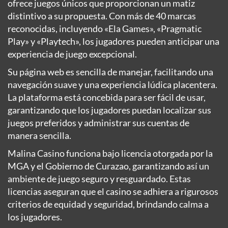
ofrece juegos únicos que proporcionan un matiz
distintivo a su propuesta. Con más de 40 marcas
reconocidas, incluyendo «Ela Games», «Pragmatic
Play» y «Playtech», los jugadores pueden anticipar una
experiencia de juego excepcional.
Su página web es sencilla de manejar, facilitando una
navegación suave y una experiencia lúdica placentera.
La plataforma está concebida para ser fácil de usar,
garantizando que los jugadores puedan localizar sus
juegos preferidos y administrar sus cuentas de
manera sencilla.
Malina Casino funciona bajo licencia otorgada por la
MGA y el Gobierno de Curazao, garantizando así un
ambiente de juego seguro y resguardado. Estas
licencias aseguran que el casino se adhiera a rigurosos
criterios de equidad y seguridad, brindando calma a
los jugadores.