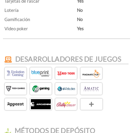
Tarjetas de rascar
Yes
Lotería
No
Gamificación
No
Video poker
Yes
DESARROLLADORES DE JUEGOS
MÉTODOS DE DEPÓSITO