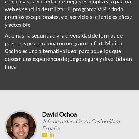
generosas, la variedad de juegos es amplia y la página
web es sencilla de utilizar. El programa VIP brinda
premios excepcionales, y el servicio al cliente es eficaz
y accesible.
Además, la seguridad y la diversidad de formas de
pago nos proporcionaron un gran confort. Malina
Casino es una alternativa ideal para aquellos que
desean una experiencia de juego segura y divertida en
línea.
David Ochoa
Jefe de redacción en CasinoSlam
España