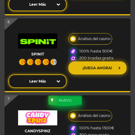
Leer Más
6
Análisis del casino
100% hasta 500€
SPINIT
200 tiradas gratis
¡JUEGA AHORA!
Leer Más
7
NUEVO
Análisis del casino
100% hasta 1500€
CANDYSPINZ
300 giros gratis