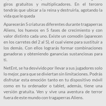
giros gratuitos y multiplicadores. En el tercero
tendrás que ubicar a la reina y destruirla, agotando la
vida que le queda
Aparecerán 5 criaturas diferentes durante tragaperras
Aliens, los huevos en 5 fases de crecimiento y con
valor distinto cada uno. Existe un comodín (aparecen
en los carretes del 2 al 5), el cual viene para sustituir a
los demás. Con ellos lograrás formar combinaciones
ganadoras y obteniendo ganancias sustanciosas para
ti.
NetEnt, se ha desvivido por llevar a sus jugadores solo
lo mejor, para que se diviertan sin limitaciones. Podrás
disfrutar esta emoción tanto en tu dispositivo móvil
como en tu ordenador o tablet, además, tiene una
versión gratuita. Ven y vive una aventura de terror
fuera de este mundo con tragaperras Aliens.