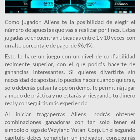
Como jugador, Aliens te la posibilidad de elegir el
número de apuestas que vas a realizar por línea. Estas
jugadas se encuentran ubicadas entre 1 y 10 veces, con
un alto porcentaje de pago, de 96,4%.
Esto lo hace un juego con un nivel de confiabilidad
realmente superior, con el que podrás hacerte de
ganancias interesantes. Si quieres divertirte sin
necesidad de apostar, lo puedes hacer cuando quieras,
solo deberás pulsar la opción demo. Te permitirá jugar
a modo de práctica y no estarás arriesgando tu dinero
real y conseguirás más experiencia.
Al iniciar tragaperras Aliens, podrás obtener
combinaciones ganadoras con tan solo tener el
símbolo o logo de Weyland Yutani Corp. En el segundo
capítulo debes completar un indicador, conseguirás