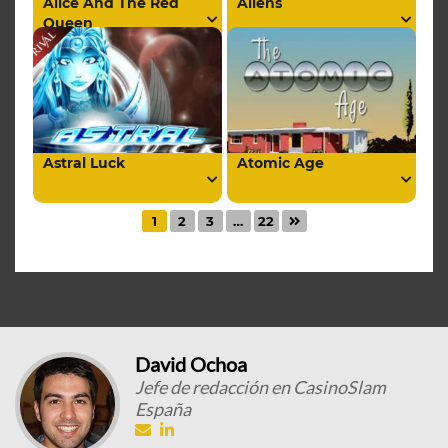
Alice And The Red
Aliens
Queen
Astral Luck
Atomic Age
1
2
3
…
22
David Ochoa
Jefe de redacción en CasinoSlam
España