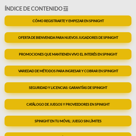
ÍNDICE DE CONTENIDO
CÓMO REGISTRARTE Y EMPEZAR EN SPINIGHT
OFERTA DE BIENVENIDA PARA NUEVOS JUGADORES DE SPINIGHT
PROMOCIONES QUE MANTIENEN VIVO EL INTERÉS EN SPINIGHT
VARIEDAD DE MÉTODOS PARA INGRESAR Y COBRAR EN SPINIGHT
SEGURIDAD Y LICENCIAS: GARANTÍAS DE SPINIGHT
CATÁLOGO DE JUEGOS Y PROVEEDORES EN SPINIGHT
SPINIGHT EN TU MÓVIL: JUEGO SIN LÍMITES