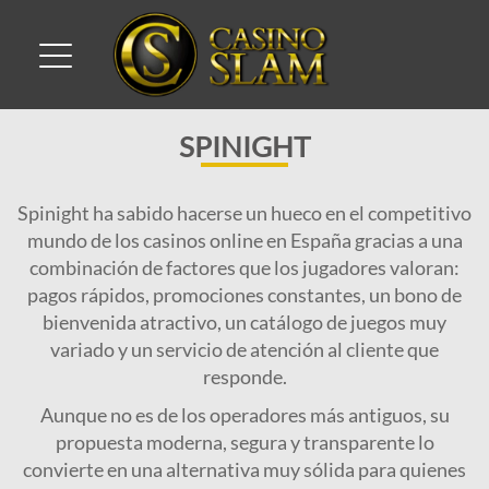
SPINIGHT
Spinight ha sabido hacerse un hueco en el competitivo
mundo de los casinos online en España gracias a una
combinación de factores que los jugadores valoran:
pagos rápidos, promociones constantes, un bono de
bienvenida atractivo, un catálogo de juegos muy
variado y un servicio de atención al cliente que
responde.
Aunque no es de los operadores más antiguos, su
propuesta moderna, segura y transparente lo
convierte en una alternativa muy sólida para quienes