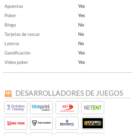
Apuestas
Yes
Poker
Yes
Bingo
No
Tarjetas de rascar
No
Lotería
No
Gamificación
Yes
Video poker
Yes
DESARROLLADORES DE JUEGOS