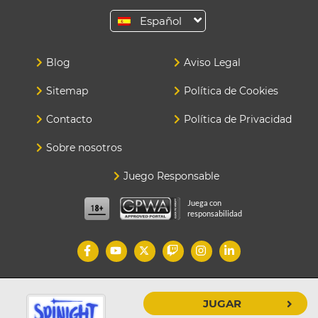
Español
Blog
Aviso Legal
Sitemap
Política de Cookies
Contacto
Política de Privacidad
Sobre nosotros
Juego Responsable
Juega con
responsabilidad
CasinoSlam todos los derechos reservados © 2001-
JUGAR
2026