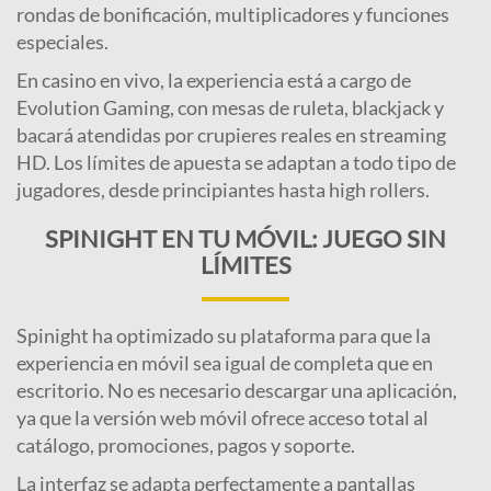
rondas de bonificación, multiplicadores y funciones
especiales.
En casino en vivo, la experiencia está a cargo de
Evolution Gaming, con mesas de ruleta, blackjack y
bacará atendidas por crupieres reales en streaming
HD. Los límites de apuesta se adaptan a todo tipo de
jugadores, desde principiantes hasta high rollers.
SPINIGHT EN TU MÓVIL: JUEGO SIN
LÍMITES
Spinight ha optimizado su plataforma para que la
experiencia en móvil sea igual de completa que en
escritorio. No es necesario descargar una aplicación,
ya que la versión web móvil ofrece acceso total al
catálogo, promociones, pagos y soporte.
La interfaz se adapta perfectamente a pantallas