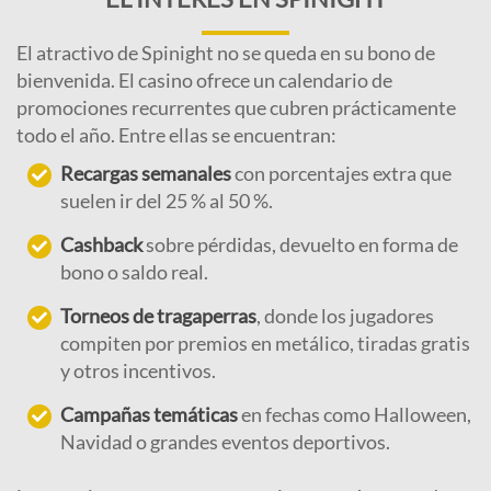
El atractivo de Spinight no se queda en su bono de
bienvenida. El casino ofrece un calendario de
promociones recurrentes que cubren prácticamente
todo el año. Entre ellas se encuentran:
Recargas semanales
con porcentajes extra que
suelen ir del 25 % al 50 %.
Cashback
sobre pérdidas, devuelto en forma de
bono o saldo real.
Torneos de tragaperras
, donde los jugadores
compiten por premios en metálico, tiradas gratis
y otros incentivos.
Campañas temáticas
en fechas como Halloween,
Navidad o grandes eventos deportivos.