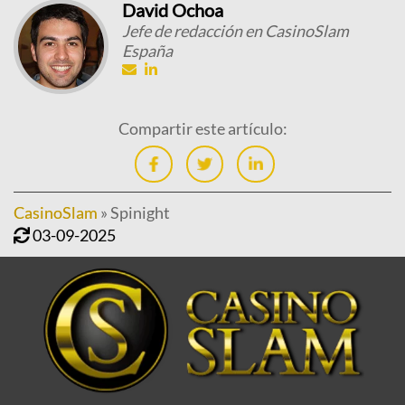
David Ochoa
Jefe de redacción en CasinoSlam
España
Compartir este artículo:
CasinoSlam
»
Spinight
03-09-2025