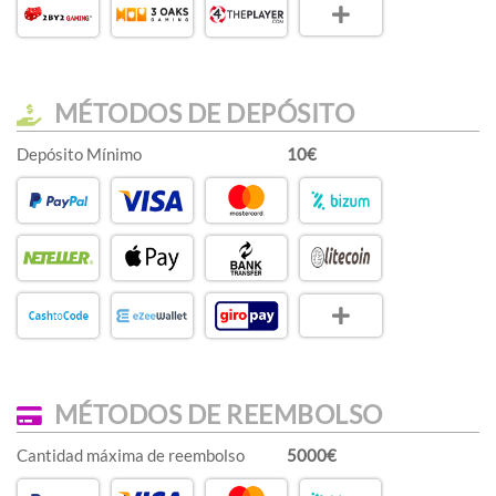
MÉTODOS DE DEPÓSITO
Depósito Mínimo
10€
MÉTODOS DE REEMBOLSO
Cantidad máxima de reembolso
5000€