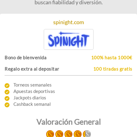
buscan fiabilidad y diversión.
spinight.com
Bono de bienvenida
100% hasta 1000€
Regalo extra al depositar
100 tiradas gratis
Torneos semanales
Apuestas deportivas
Jackpots diarios
Cashback semanal
Valoración General