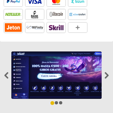
Previous
Next