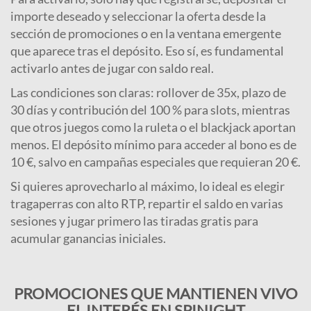
importe deseado y seleccionar la oferta desde la
sección de promociones o en la ventana emergente
que aparece tras el depósito. Eso sí, es fundamental
activarlo antes de jugar con saldo real.
Las condiciones son claras: rollover de 35x, plazo de
30 días y contribución del 100 % para slots, mientras
que otros juegos como la ruleta o el blackjack aportan
menos. El depósito mínimo para acceder al bono es de
10 €, salvo en campañas especiales que requieran 20 €.
Si quieres aprovecharlo al máximo, lo ideal es elegir
tragaperras con alto RTP, repartir el saldo en varias
sesiones y jugar primero las tiradas gratis para
acumular ganancias iniciales.
PROMOCIONES QUE MANTIENEN VIVO
EL INTERÉS EN SPINIGHT