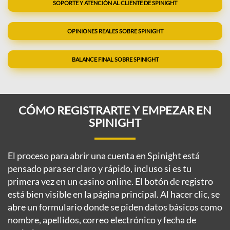
SOPORTE Y ATENCIÓN AL CLIENTE DE SPINIGHT
OPINIONES REALES SOBRE SPINIGHT
BALANCE FINAL SOBRE SPINIGHT
CÓMO REGISTRARTE Y EMPEZAR EN
SPINIGHT
El proceso para abrir una cuenta en Spinight está
pensado para ser claro y rápido, incluso si es tu
primera vez en un casino online. El botón de registro
está bien visible en la página principal. Al hacer clic, se
abre un formulario donde se piden datos básicos como
nombre, apellidos, correo electrónico y fecha de