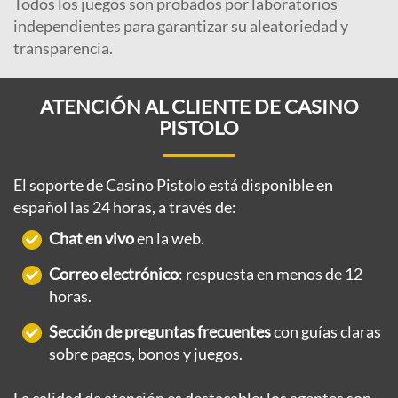
Todos los juegos son probados por laboratorios
independientes para garantizar su aleatoriedad y
transparencia.
ATENCIÓN AL CLIENTE DE CASINO
PISTOLO
El soporte de Casino Pistolo está disponible en
español las 24 horas, a través de:
Chat en vivo
en la web.
Correo electrónico
: respuesta en menos de 12
horas.
Sección de preguntas frecuentes
con guías claras
sobre pagos, bonos y juegos.