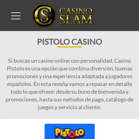
PISTOLO CASINO
Si buscas un casino online con personalidad, Casino
Pistolo es una opción que combina diversión, buenas
promociones y una experiencia adaptada a jugadores
españoles. En esta reseña vamos a repasar en detalle
todo lo que ofrece: desde su bono de bienvenida y
promociones, hasta sus métodos de pago, catálogo de
juegos y servicio al cliente.