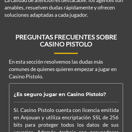
La calidad de atención es destacable: los agentes son
amables, resuelven dudas rápidamente y ofrecen
soluciones adaptadas a cada jugador.
PREGUNTAS FRECUENTES SOBRE
CASINO PISTOLO
En esta sección resolvemos las dudas más
comunes de quienes quieren empezar a jugar en
Casino Pistolo.
¿Es seguro jugar en Casino Pistolo?
Sí. Casino Pistolo cuenta con licencia emitida
en Anjouan y utiliza encriptación SSL de 256
bits para proteger todos los datos de sus
usuarios. Además, trabaja con proveedores