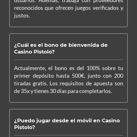
reconocidos que ofrecen juegos verificados y
justos.
¿Cuál es el bono de bienvenida de
Casino Pistolo?
Actualmente, el bono es del 100% sobre tu
primer depósito hasta 500€, junto con 200
tiradas gratis. Los requisitos de apuesta son
de 35x y tienes 30 días para completarlos.
¿Puedo jugar desde el móvil en Casino
Pistolo?