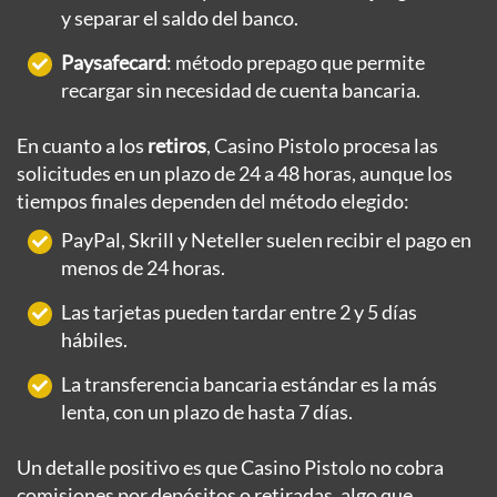
y separar el saldo del banco.
Paysafecard
: método prepago que permite
recargar sin necesidad de cuenta bancaria.
En cuanto a los
retiros
, Casino Pistolo procesa las
solicitudes en un plazo de 24 a 48 horas, aunque los
tiempos finales dependen del método elegido:
PayPal, Skrill y Neteller suelen recibir el pago en
menos de 24 horas.
Las tarjetas pueden tardar entre 2 y 5 días
hábiles.
La transferencia bancaria estándar es la más
lenta, con un plazo de hasta 7 días.
Un detalle positivo es que Casino Pistolo no cobra
comisiones por depósitos o retiradas, algo que