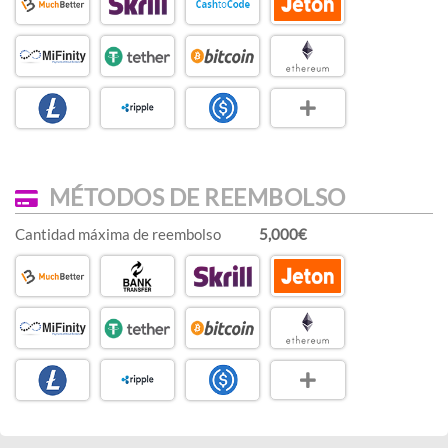
MÉTODOS DE REEMBOLSO
Cantidad máxima de reembolso
5,000€