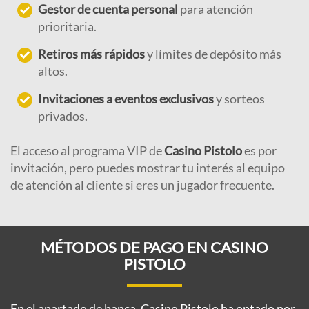
Gestor de cuenta personal
para atención
prioritaria.
Retiros más rápidos
y límites de depósito más
altos.
Invitaciones a eventos exclusivos
y sorteos
privados.
El acceso al programa VIP de
Casino Pistolo
es por
invitación, pero puedes mostrar tu interés al equipo
de atención al cliente si eres un jugador frecuente.
MÉTODOS DE PAGO EN CASINO
PISTOLO
En el apartado de banca, Casino Pistolo ha optado por