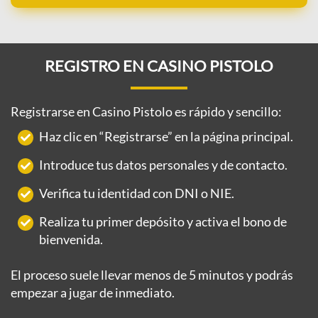
REGISTRO EN CASINO PISTOLO
Registrarse en Casino Pistolo es rápido y sencillo:
Haz clic en “Registrarse” en la página principal.
Introduce tus datos personales y de contacto.
Verifica tu identidad con DNI o NIE.
Realiza tu primer depósito y activa el bono de
bienvenida.
El proceso suele llevar menos de 5 minutos y podrás
empezar a jugar de inmediato.