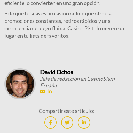
eficiente lo convierten en una gran opción.
Si lo que buscas es un casino online que ofrezca
promociones constantes, retiros rápidos y una
experiencia de juego fluida, Casino Pistolo merece un
lugar en tu lista de favoritos.
David Ochoa
Jefe de redacción en CasinoSlam
España
Compartir este artículo: