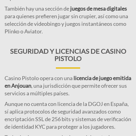
También hay una sección de
juegos de mesa digitales
para quienes prefieren jugar sin crupier, así como una
selección de videobingo y juegos instantáneos como
Plinko o Aviator.
SEGURIDAD Y LICENCIAS DE CASINO
PISTOLO
Casino Pistolo opera con una
licencia de juego emitida
en Anjouan
, una jurisdicción que permite ofrecer sus
servicios a múltiples países.
Aunque no cuenta con licencia de la DGOJ en España,
sí aplica protocolos de seguridad avanzados como
encriptación SSL de 256 bits y sistemas de verificación
de identidad KYC para proteger a los jugadores.