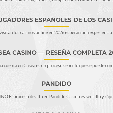
UGADORES ESPAÑOLES DE LOS CASI
visitan los casinos online en 2026 esperan una experiencia
SEA CASINO — RESEÑA COMPLETA 2
nta en Casea es un proceso sencillo que se puede comple
PANDIDO
roceso de alta en Pandido Casino es sencillo y rápido. 