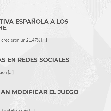
ATIVA ESPAÑOLA A LOS
NE
as crecieron un 21,47% […]
S EN REDES SOCIALES
ción […]
ÍAN MODIFICAR EL JUEGO
to al abrir una […]