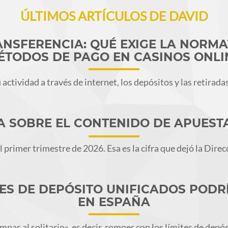
ÚLTIMOS ARTÍCULOS DE DAVID
ANSFERENCIA: QUÉ EXIGE LA NORM
ÉTODOS DE PAGO EN CASINOS ONLI
actividad a través de internet, los depósitos y las retirad
A SOBRE EL CONTENIDO DE APUESTA
primer trimestre de 2026. Esa es la cifra que dejó la Direc
ES DE DEPÓSITO UNIFICADOS PODR
EN ESPAÑA
pas al solitario», es decir, romper con los límites de depósi