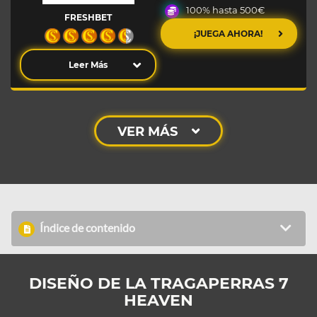
100% hasta 500€
FRESHBET
¡JUEGA AHORA!
Leer Más
VER MÁS
Índice de contenido
DISEÑO DE LA TRAGAPERRAS 7
HEAVEN