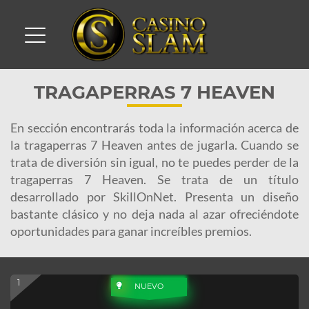
TRAGAPERRAS 7 HEAVEN
En sección encontrarás toda la información acerca de
la tragaperras 7 Heaven antes de jugarla. Cuando se
trata de diversión sin igual, no te puedes perder de la
tragaperras 7 Heaven. Se trata de un título
desarrollado por SkillOnNet. Presenta un diseño
bastante clásico y no deja nada al azar ofreciéndote
oportunidades para ganar increíbles premios.
1
NUEVO