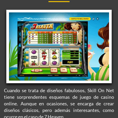
Cuando se trata de diseños fabulosos, Skill On Net
tiene sorprendentes esquemas de juego de casino
online. Aunque en ocasiones, se encarga de crear
diseños clásicos, pero además interesantes, como
ocurre en el caso de 7 Heaven.