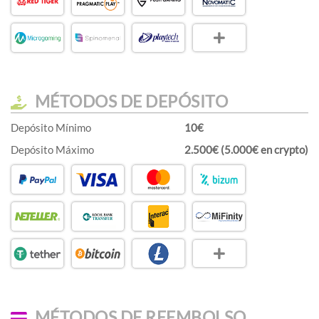
MÉTODOS DE DEPÓSITO
Depósito Mínimo
10€
Depósito Máximo
2.500€ (5.000€ en crypto)
MÉTODOS DE REEMBOLSO