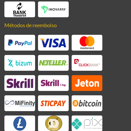
Métodos de reembolso