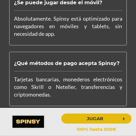
¿Se puede jugar desde el móvil?
Absolutamente. Spinsy está optimizado para
navegadores en móviles y tablets, sin
necesidad de app.
¿Qué métodos de pago acepta Spinsy?
Tarjetas bancarias, monederos electrónicos
como Skrill o Neteller, transferencias y
criptomonedas.
JUGAR
¿Hay soporte en español en Spinsy?
100% hasta 500€