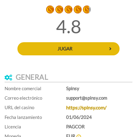
4.8
JUGAR
GENERAL
Nombre comercial
Spinsy
Correo electrónico
support@spinsy.com
URL del casino
https://spinsy.com/
Fecha lanzamiento
01/06/2024
Licencia
PAGCOR
Moneda
EUR