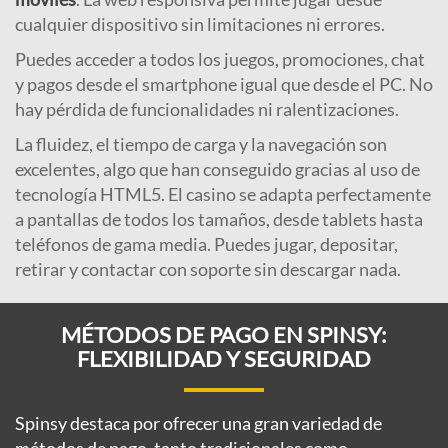
cualquier dispositivo sin limitaciones ni errores.
Puedes acceder a todos los juegos, promociones, chat
y pagos desde el smartphone igual que desde el PC. No
hay pérdida de funcionalidades ni ralentizaciones.
La fluidez, el tiempo de carga y la navegación son
excelentes, algo que han conseguido gracias al uso de
tecnología HTML5. El casino se adapta perfectamente
a pantallas de todos los tamaños, desde tablets hasta
teléfonos de gama media. Puedes jugar, depositar,
retirar y contactar con soporte sin descargar nada.
MÉTODOS DE PAGO EN SPINSY:
FLEXIBILIDAD Y SEGURIDAD
Spinsy destaca por ofrecer una gran variedad de