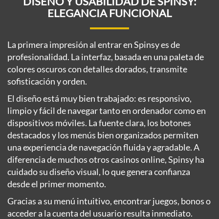
DISEÑO Y USABILIDAD DE SPINSY:
ELEGANCIA FUNCIONAL
La primera impresión al entrar en Spinsy es de
profesionalidad. La interfaz, basada en una paleta de
colores oscuros con detalles dorados, transmite
sofisticación y orden.
El diseño está muy bien trabajado: es responsivo,
limpio y fácil de navegar tanto en ordenador como en
dispositivos móviles. La fuente clara, los botones
destacados y los menús bien organizados permiten
una experiencia de navegación fluida y agradable. A
diferencia de muchos otros casinos online, Spinsy ha
cuidado su diseño visual, lo que genera confianza
desde el primer momento.
Gracias a su menú intuitivo, encontrar juegos, bonos o
acceder a la cuenta del usuario resulta inmediato.