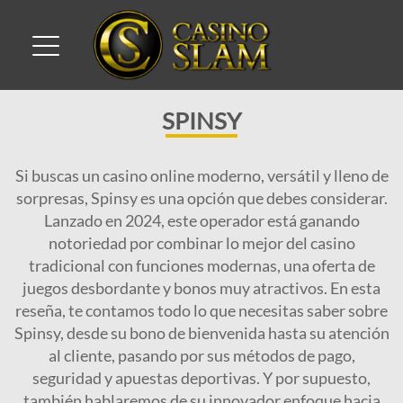
SPINSY
Si buscas un casino online moderno, versátil y lleno de
sorpresas, Spinsy es una opción que debes considerar.
Lanzado en 2024, este operador está ganando
notoriedad por combinar lo mejor del casino
tradicional con funciones modernas, una oferta de
juegos desbordante y bonos muy atractivos. En esta
reseña, te contamos todo lo que necesitas saber sobre
Spinsy, desde su bono de bienvenida hasta su atención
al cliente, pasando por sus métodos de pago,
seguridad y apuestas deportivas. Y por supuesto,
también hablaremos de su innovador enfoque hacia