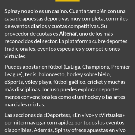
Spinsy no solo es un casino. Cuenta también con una
casa de apuestas deportivas muy completa, con miles
de eventos diarios y cuotas competitivas. Su
proveedor de cuotas es
Altenar
, uno de los más
reconocidos del sector. La plataforma cubre deportes
tradicionales, eventos especiales y competiciones
virtuales.
Puedes apostar en fútbol (LaLiga, Champions, Premier
League), tenis, baloncesto, hockey sobre hielo,
eSports, vóley playa, fútbol gaélico, cricket y muchas
más disciplinas. Incluso puedes explorar deportes
menos convencionales como el unihockey o las artes
marciales mixtas.
Las secciones de «Deportes», «En vivo» y «Virtuales»
permiten navegar con rapidez por todos los eventos
disponibles. Además, Spinsy ofrece apuestas en vivo