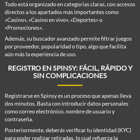
Todo está organizado en categorías claras, con accesos
directos a los apartados más importantes como
«Casino», «Casino en vivo», «Deportes» o
«Promociones».
Además, su buscador avanzado permite filtrar juegos
por proveedor, popularidad o tipo, algo que facilita
aún más la experiencia de uso.
REGISTRO EN SPINSY: FÁCIL, RÁPIDO Y
SIN COMPLICACIONES
Registrarse en Spinsy es un proceso que apenas lleva
dos minutos. Basta con introducir datos personales
como correo electrónico, nombre de usuario y
contraseña.
Posteriormente, deberás verificar tu identidad (KYC)
para poder realizar retiradas, lo cual refuerza la