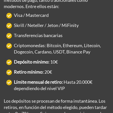
métodos de pago, tanto tradicionales como
modernos. Entre ellos están:
Visa / Mastercard
Skrill / Neteller / Jeton / MiFinity
Transferencias bancarias
Criptomonedas: Bitcoin, Ethereum, Litecoin,
Dogecoin, Cardano, USDT, Binance Pay
Depósito mínimo:
10€
Retiro mínimo:
20€
Límite mensual de retiro:
Hasta 20.000€
dependiendo del nivel VIP
Los depósitos se procesan de forma instantánea. Los
retiros, en función del método elegido, pueden tardar