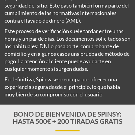
seguridad del sitio. Este paso también forma parte del
cumplimiento de las normativas internacionales
contra el lavado de dinero (AML).
Este proceso de verificación suele tardar entre unas
horas y un par de días. Los documentos solicitados son
los habituales: DNI o pasaporte, comprobante de
domicilio y en algunos casos una prueba de método de
pago. La atención al cliente puede ayudarte en
cualquier momento si surgen dudas.
En definitiva, Spinsy se preocupa por ofrecer una
experiencia segura desde el principio, lo que habla
muy bien de su compromiso con el usuario.
BONO DE BIENVENIDA DE SPINSY:
HASTA 500€ + 200 TIRADAS GRATIS