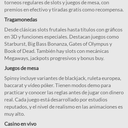
torneos regulares de slots y juegos de mesa, con
premios en efectivo y tiradas gratis como recompensa.
Tragamonedas
Desde clásicas slots frutales hasta títulos con gráficos
en 3D y funciones especiales. Destacan juegos como
Starburst, Big Bass Bonanza, Gates of Olympus y
Book of Dead. También hay slots con mecánicas
Megaways, jackpots progresivos y bonus buy.
Juegos de mesa
Spinsy incluye variantes de blackjack, ruleta europea,
baccarat y vídeo póker. Tienen modos demo para
practicar y conocer las reglas antes de jugar con dinero
real. Cada juego está desarrollado por estudios
reputados, y el nivel de realismo en las animaciones es
muy alto.
Casino en vivo