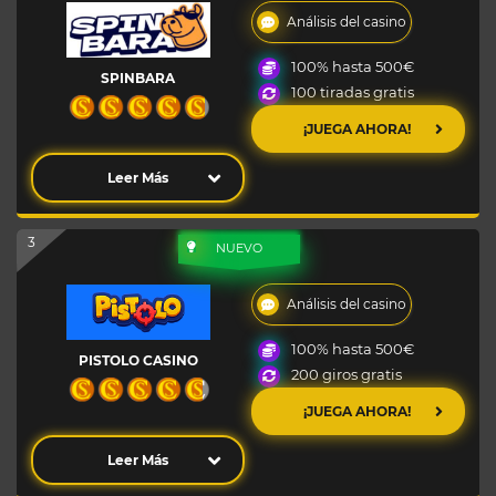
Análisis del casino
100% hasta 500€
SPINBARA
100 tiradas gratis
¡JUEGA AHORA!
Leer Más
3
NUEVO
Análisis del casino
100% hasta 500€
PISTOLO CASINO
200 giros gratis
¡JUEGA AHORA!
Leer Más