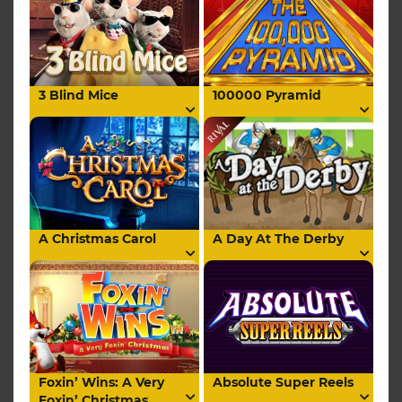
3 Blind Mice
100000 Pyramid
A Christmas Carol
A Day At The Derby
Foxin’ Wins: A Very
Absolute Super Reels
Foxin’ Christmas