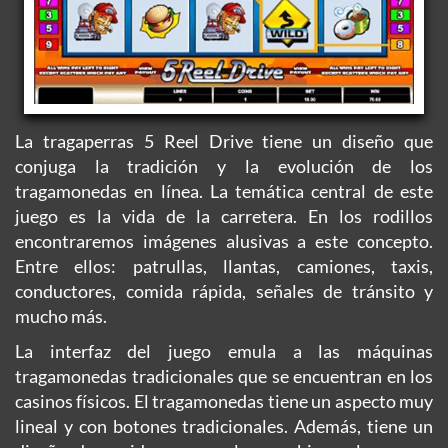
La tragaperras 5 Reel Drive tiene un diseño que
conjuga la tradición y la evolución de los
tragamonedas en línea. La temática central de este
juego es la vida de la carretera. En los rodillos
encontraremos imágenes alusivas a este concepto.
Entre ellos: patrullas, llantas, camiones, taxis,
conductores, comida rápida, señales de tránsito y
mucho más.
La interfaz del juego emula a las máquinas
tragamonedas tradicionales que se encuentran en los
casinos físicos. El tragamonedas tiene un aspecto muy
lineal y con botones tradicionales. Además, tiene un