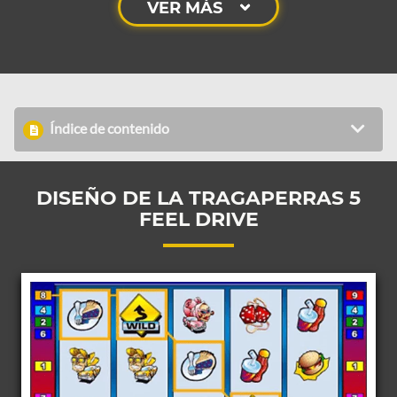
VER MÁS
Índice de contenido
DISEÑO DE LA TRAGAPERRAS 5
FEEL DRIVE