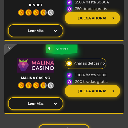
250% hasta 3000€
KINBET
350 tiradas gratis
¡JUEGA AHORA!
Leer Más
10
NUEVO
Análisis del casino
100% hasta 500€
MALINA CASINO
200 tiradas gratis
¡JUEGA AHORA!
Leer Más