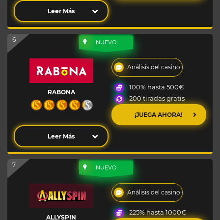
Leer Más
6
NUEVO
Análisis del casino
100% hasta 500€
RABONA
200 tiradas gratis
¡JUEGA AHORA!
Leer Más
7
NUEVO
Análisis del casino
225% hasta 1000€
ALLYSPIN