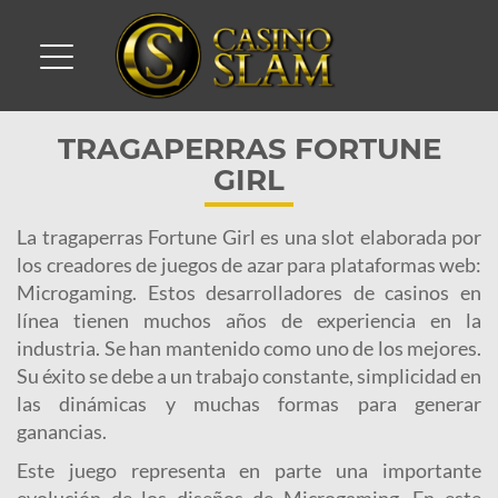
TRAGAPERRAS FORTUNE
GIRL
La tragaperras Fortune Girl es una slot elaborada por
los creadores de juegos de azar para plataformas web:
Microgaming. Estos desarrolladores de casinos en
línea tienen muchos años de experiencia en la
industria. Se han mantenido como uno de los mejores.
Su éxito se debe a un trabajo constante, simplicidad en
las dinámicas y muchas formas para generar
ganancias.
Este juego representa en parte una importante