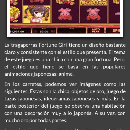
La tragaperras Fortune Girl tiene un diseño bastante
claro y consistente con el estilo que presenta. El tema
de este juego es una chica con una gran fortuna. Pero,
el estilo que tiene se basa en las populares
animaciones japonesas: anime.
En los carretes, podemos ver imágenes como las
siguientes. Estas son la chica, objetos de oro, juego de
tazas japonesas, ideogramas japoneses y más. En la
parte posterior del juego, se observa una habitación
con una decoración muy a lo japonés. A su vez, con
mucho oro por todas partes.