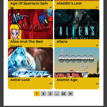
Age Of Spartans Spin
Aladdin’s Loot
16
Alice And The Red
Aliens
Queen
Astral Luck
Atomic Age
1
2
3
…
22