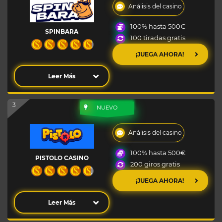
Análisis del casino
100% hasta 500€
SPINBARA
100 tiradas gratis
¡JUEGA AHORA!
Leer Más
3
NUEVO
Análisis del casino
100% hasta 500€
PISTOLO CASINO
200 giros gratis
¡JUEGA AHORA!
Leer Más