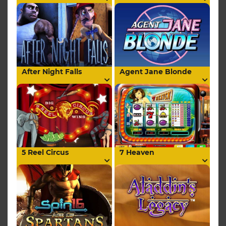
After Night Falls
Agent Jane Blonde
5 Reel Circus
7 Heaven