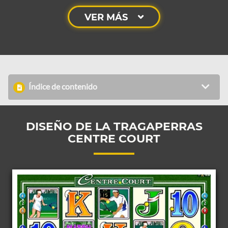
VER MÁS
Índice de contenido
DISEÑO DE LA TRAGAPERRAS
CENTRE COURT