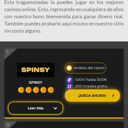
Esta tragamonedas la puedes jugar en los mejores
casinos online. Esto, ingresando en cualquiera de ellos
con nuestro bono bienvenida para ganar dinero real.
También puedes probarlo aquí mismo en nuestro sitio
sin costo alguno.
1
Análisis del casino
100% hasta 500€
SPINSY
200 tiradas gratis
¡JUEGA AHORA!
Leer Más
2