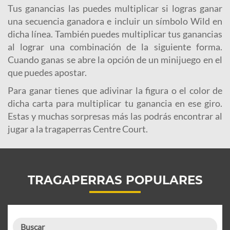
Tus ganancias las puedes multiplicar si logras ganar
una secuencia ganadora e incluir un símbolo Wild en
dicha línea. También puedes multiplicar tus ganancias
al lograr una combinación de la siguiente forma.
Cuando ganas se abre la opción de un minijuego en el
que puedes apostar.
Para ganar tienes que adivinar la figura o el color de
dicha carta para multiplicar tu ganancia en ese giro.
Estas y muchas sorpresas más las podrás encontrar al
jugar a la tragaperras Centre Court.
TRAGAPERRAS POPULARES