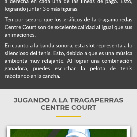
a derecha en cada una de las líneas de pago. Esto,
logrando juntar 3 o más figuras.
Ten por seguro que los gráficos de la tragamonedas
Centre Court son de excelente calidad al igual que sus
animaciones.
En cuanto a la banda sonora, esta slot representa a lo
silencioso del tenis. Esto, debido a que es una música
ambienta muy relajante. Al lograr una combinación
ganadora, puedes escuchar la pelota de tenis
rebotando en la cancha.
JUGANDO A LA TRAGAPERRAS
CENTRE COURT