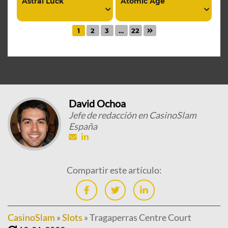
Astral Luck
Atomic Age
1
2
3
…
22
David Ochoa
Jefe de redacción en CasinoSlam
España
Compartir este artículo:
CasinoSlam
»
Slots
»
Tragaperras Centre Court