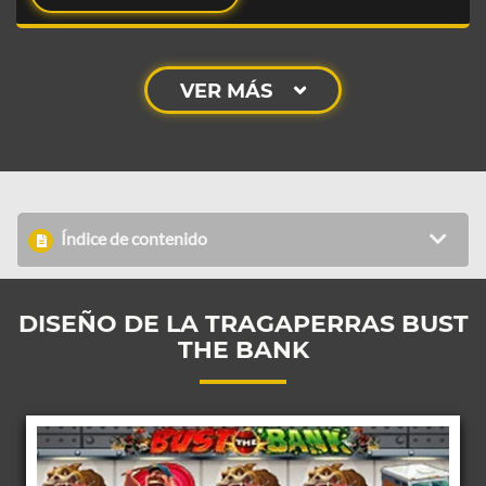
VER MÁS
Índice de contenido
DISEÑO DE LA TRAGAPERRAS BUST
THE BANK