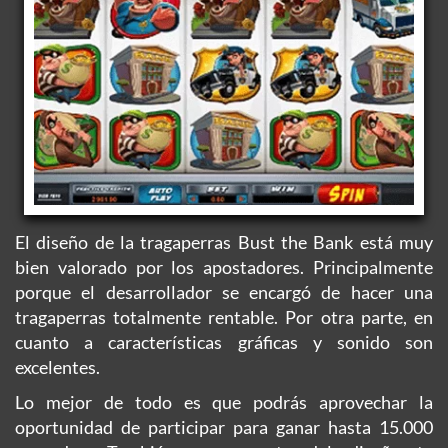
El diseño de la tragaperras Bust the Bank está muy
bien valorado por los apostadores. Principalmente
porque el desarrollador se encargó de hacer una
tragaperras totalmente rentable. Por otra parte, en
cuanto a características gráficas y sonido son
excelentes.
Lo mejor de todo es que podrás aprovechar la
oportunidad de participar para ganar hasta 15.000