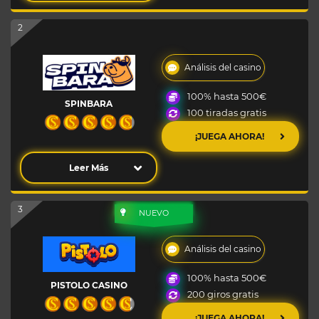
2
Análisis del casino
100% hasta 500€
SPINBARA
100 tiradas gratis
¡JUEGA AHORA!
Leer Más
3
NUEVO
Análisis del casino
100% hasta 500€
PISTOLO CASINO
200 giros gratis
¡JUEGA AHORA!