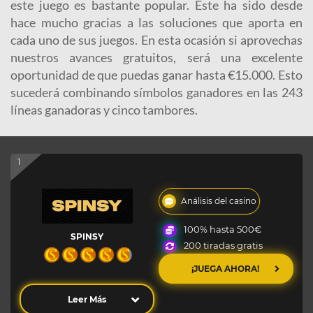
este juego es bastante popular. Este ha sido desde
hace mucho gracias a las soluciones que aporta en
cada uno de sus juegos. En esta ocasión si aprovechas
nuestros avances gratuitos, será una excelente
oportunidad de que puedas ganar hasta €15.000. Esto
sucederá combinando símbolos ganadores en las 243
líneas ganadoras y cinco tambores.
1
Análisis del casino
100% hasta 500€
SPINSY
200 tiradas gratis
¡JUEGA AHORA!
Leer Más