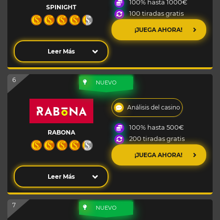
100% hasta 1000€
SPINIGHT
100 tiradas gratis
¡JUEGA AHORA!
Leer Más
6
NUEVO
Análisis del casino
100% hasta 500€
RABONA
200 tiradas gratis
¡JUEGA AHORA!
Leer Más
7
NUEVO