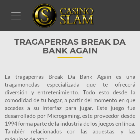
TRAGAPERRAS BREAK DA
BANK AGAIN
La tragaperras Break Da Bank Again es una
tragamonedas especializada que te ofrecerá
diversión y entretenimiento. Todo esto desde la
comodidad de tu hogar, a partir del momento en que
accedes a su interfaz para jugar. Este juego fue
desarrollado por Microgaming, este proveedor desde
1994 forma parte de la industria de los juegos en línea.
También relacionados con las apuestas, y las
máquinas de azar.