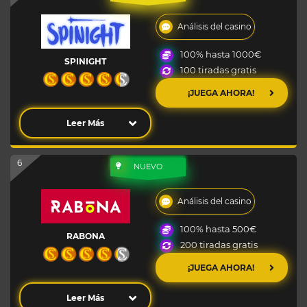
Análisis del casino
100% hasta 1000€
SPINIGHT
100 tiradas gratis
¡JUEGA AHORA!
Leer Más
6
NUEVO
Análisis del casino
100% hasta 500€
RABONA
200 tiradas gratis
¡JUEGA AHORA!
Leer Más