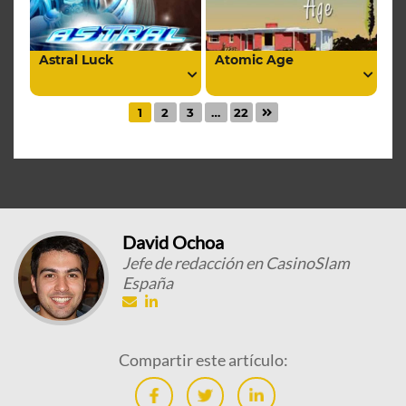
Astral Luck
Atomic Age
1
2
3
…
22
David Ochoa
Jefe de redacción en CasinoSlam
España
Compartir este artículo: