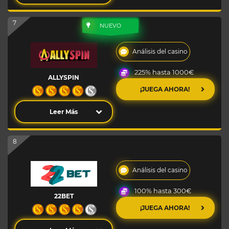
7
NUEVO
Análisis del casino
225% hasta 1000€
ALLYSPIN
¡JUEGA AHORA!
Leer Más
8
Análisis del casino
100% hasta 300€
22BET
¡JUEGA AHORA!