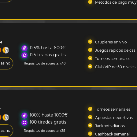
Métodos de pago muy
M
Crupieres en vivo
125% hasta 600€
Juegos rápidos de cas
125 tiradas gratis
Torneos semanales
 casino
Requisitos de apuesta: x40
Club VIP de 50 niveles
T
Torneos semanales
100% hasta 1000€
Apuestas deportivas
100 tiradas gratis
Jackpots diarios
 casino
Requisitos de apuesta: x35
Cashback semanal