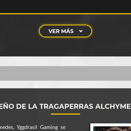
VER MÁS
EÑO DE LA TRAGAPERRAS ALCHYM
medes, Yggdrasil Gaming se