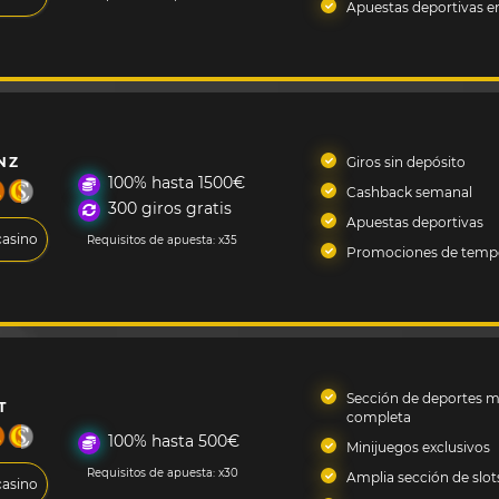
Apuestas deportivas e
NZ
Giros sin depósito
100% hasta 1500€
Cashback semanal
300 giros gratis
Apuestas deportivas
 casino
Requisitos de apuesta: x35
Promociones de temp
Sección de deportes 
T
completa
100% hasta 500€
Minijuegos exclusivos
Requisitos de apuesta: x30
Amplia sección de slot
 casino