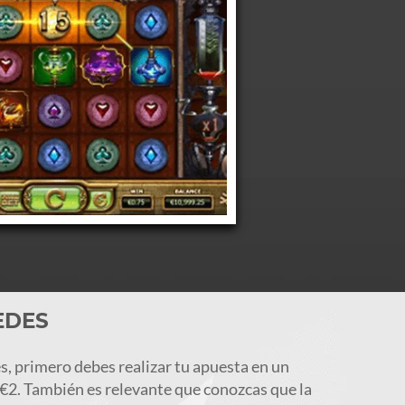
EDES
, primero debes realizar tu apuesta en un
 €2. También es relevante que conozcas que la