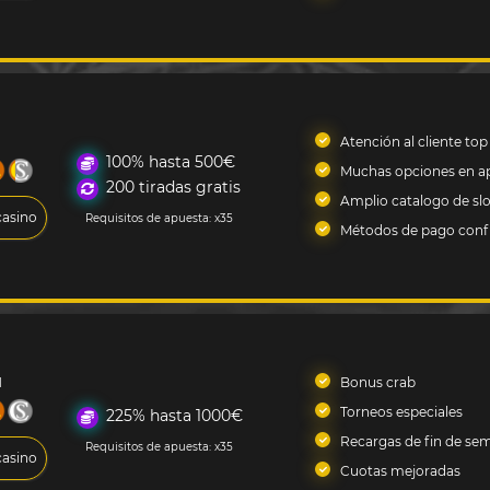
Atención al cliente top
100% hasta 500€
Muchas opciones en a
200 tiradas gratis
Amplio catalogo de slo
 casino
Requisitos de apuesta: x35
Métodos de pago conf
N
Bonus crab
Torneos especiales
225% hasta 1000€
Recargas de fin de se
Requisitos de apuesta: x35
 casino
Cuotas mejoradas