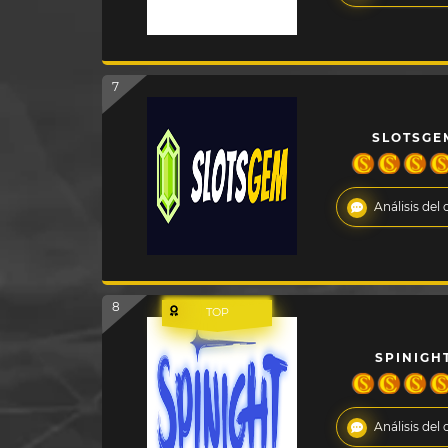
7
SLOTSGE
Análisis del
8
TOP
SPINIGH
Análisis del