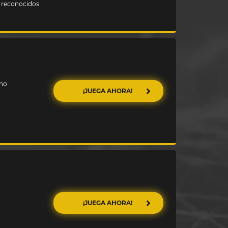
 reconocidos
ino
¡JUEGA AHORA!
¡JUEGA AHORA!