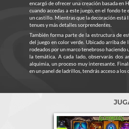
encargó de ofrecer una creación basada en H
cuando accedas a este juego, en el fondo te 
un castillo. Mientras que la decoración está l
tenues y más detalles sorprendentes.
También forma parte de la estructura de es
del juego en color verde. Ubicado arriba de 
rodeados por un marco tenebroso haciendo 
la temática. A cada lado, observarás dos ar
alquimia, un proceso muy interesante. Final
en un panel de ladrillos, tendrás acceso a los
JUG