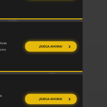
tivas
¡JUEGA AHORA!
vivo
as
¡JUEGA AHORA!