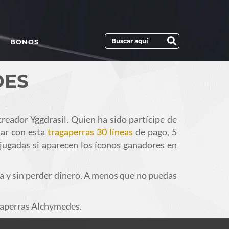
BONOS
DES
reador Yggdrasil. Quien ha sido partícipe de
har con esta
tragaperras 30 líneas
de pago, 5
s jugadas si aparecen los íconos ganadores en
da y sin perder dinero. A menos que no puedas
agaperras Alchymedes.