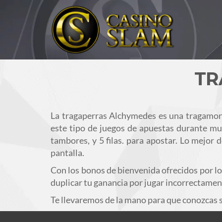
TR
La tragaperras Alchymedes es una tragamoned
este tipo de juegos de apuestas durante m
tambores, y 5 filas. para apostar. Lo mejor 
pantalla.
Con los bonos de bienvenida ofrecidos por lo
duplicar tu ganancia por jugar incorrectamen
Te llevaremos de la mano para que conozcas s