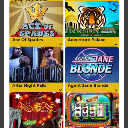
Ace Of Spades
Adventure Palace
After Night Falls
Agent Jane Blonde