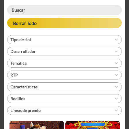
Borrar Todo
Tipo de slot
Desarrollador
Temática
RTP
Características
Rodillos
Líneas de premio