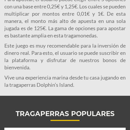
con una base entre 0,25€ y 1,25€. Los cuales se pueden
multiplicar por montos entre 0,01€ y 1€. De esta
manera, el monto más alto de apuesta en una sola
jugada es de 125€. La gama de opciones para apostar
es bastante amplia en esta tragamonedas.
Este juego es muy recomendable para la inversión de
dinero real. Para esto, el usuario se puede suscribir en
la plataforma y disfrutar de nuestros bonos de
bienvenida.
Vive una experiencia marina desde tu casa jugando en
la tragaperras Dolphin’s Island.
TRAGAPERRAS POPULARES