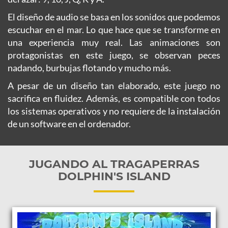
El diseño de audio se basa en los sonidos que podemos
escuchar en el mar. Lo que hace que se transforme en
una experiencia muy real. Las animaciones son
protagonistas en este juego, se observan peces
nadando, burbujas flotando y mucho más.
A pesar de un diseño tan elaborado, este juego no
sacrifica en fluidez. Además, es compatible con todos
los sistemas operativos y no requiere de la instalación
de un software en el ordenador.
JUGANDO AL TRAGAPERRAS
DOLPHIN'S ISLAND