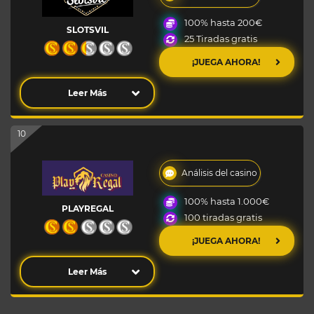
100% hasta 200€
SLOTSVIL
25 Tiradas gratis
¡JUEGA AHORA!
Leer Más
10
Análisis del casino
100% hasta 1.000€
PLAYREGAL
100 tiradas gratis
¡JUEGA AHORA!
Leer Más