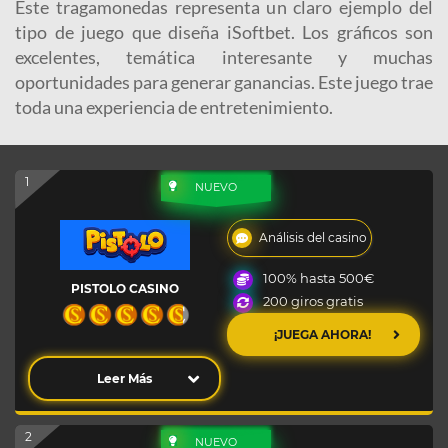
Este tragamonedas representa un claro ejemplo del
tipo de juego que diseña iSoftbet. Los gráficos son
excelentes, temática interesante y muchas
oportunidades para generar ganancias. Este juego trae
toda una experiencia de entretenimiento.
1
NUEVO
Análisis del casino
100% hasta 500€
PISTOLO CASINO
200 giros gratis
¡JUEGA AHORA!
Leer Más
2
NUEVO