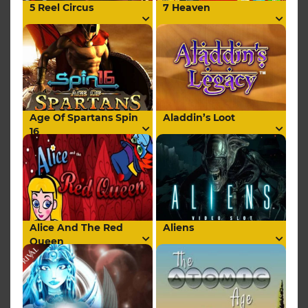
5 Reel Circus
7 Heaven
Age Of Spartans Spin
Aladdin’s Loot
16
Alice And The Red
Aliens
Queen