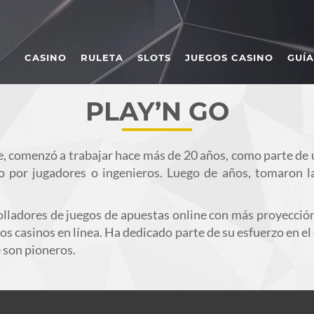
CASINO
RULETA
SLOTS
JUEGOS CASINO
GUÍA
PLAY’N GO
e, comenzó a trabajar hace más de 20 años, como parte d
por jugadores o ingenieros. Luego de años, tomaron la
lladores de juegos de apuestas online con más proyección 
os casinos en línea. Ha dedicado parte de su esfuerzo en el
son pioneros.