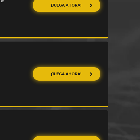
ino
¡JUEGA AHORA!
¡JUEGA AHORA!