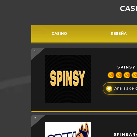
CAS
CASINO
RESEÑA
1
SPINSY
Análisis del
2
SPINBAR