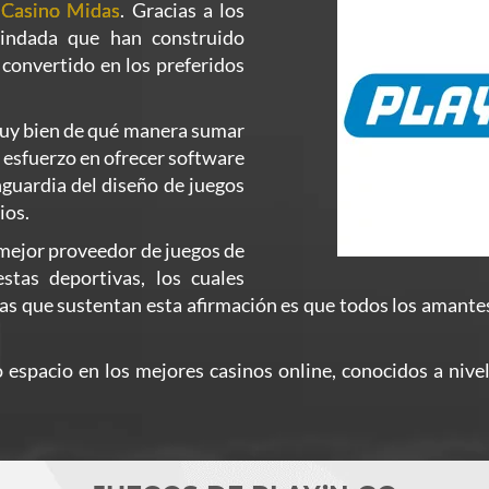
o
Casino Midas
. Gracias a los
lindada que han construido
 convertido en los preferidos
muy bien de qué manera sumar
 esfuerzo en ofrecer software
nguardia del diseño de juegos
ios.
mejor proveedor de juegos de
stas deportivas, los cuales
sas que sustentan esta afirmación es que todos los amant
 espacio en los mejores casinos online, conocidos a nive