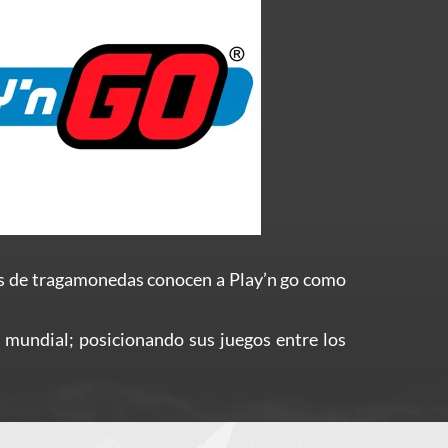
es de tragamonedas conocen a Play’n go como
l mundial; posicionando sus juegos entre los