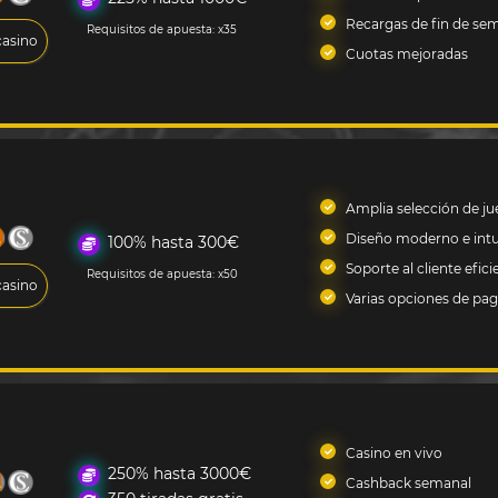
Recargas de fin de se
Requisitos de apuesta: x35
 casino
Cuotas mejoradas
Amplia selección de j
Diseño moderno e intu
100% hasta 300€
Soporte al cliente efici
Requisitos de apuesta: x50
 casino
Varias opciones de pa
Casino en vivo
250% hasta 3000€
Cashback semanal