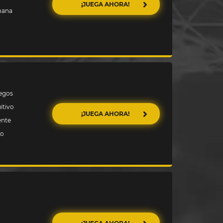
¡JUEGA AHORA!
mana
uegos
itivo
¡JUEGA AHORA!
ente
go