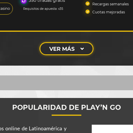
350 tiradas gratis
Recargas semanales
 casino
Requisitos de apuesta: x35
Cuotas mejoradas
VER MÁS
POPULARIDAD DE PLAY’N GO
os online de Latinoamérica y