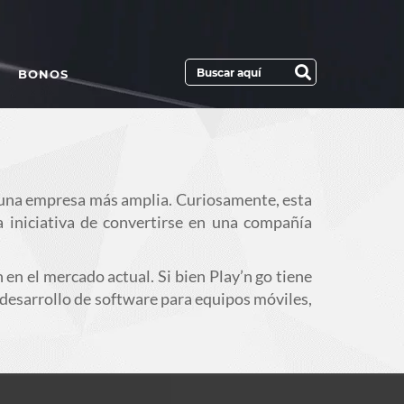
BONOS
e una empresa más amplia. Curiosamente, esta
 iniciativa de convertirse en una compañía
en el mercado actual. Si bien Play’n go tiene
 desarrollo de software para equipos móviles,