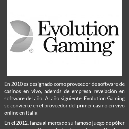
En 2010 es designado como proveedor de software de
casinos en vivo, además de empresa revelación en
software del año. Al año siguiente, Evolution Gaming
se convierte en el proveedor del primer casino en vivo
online en Italia.
En el 2012, lanza al mercado su famoso juego de póker