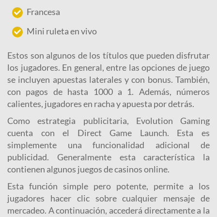
Francesa
Mini ruleta en vivo
Estos son algunos de los títulos que pueden disfrutar
los jugadores. En general, entre las opciones de juego
se incluyen apuestas laterales y con bonus. También,
con pagos de hasta 1000 a 1. Además, números
calientes, jugadores en racha y apuesta por detrás.
Como estrategia publicitaria, Evolution Gaming
cuenta con el Direct Game Launch. Esta es
simplemente una funcionalidad adicional de
publicidad. Generalmente esta característica la
contienen algunos juegos de casinos online.
Esta función simple pero potente, permite a los
jugadores hacer clic sobre cualquier mensaje de
mercadeo. A continuación, accederá directamente a la