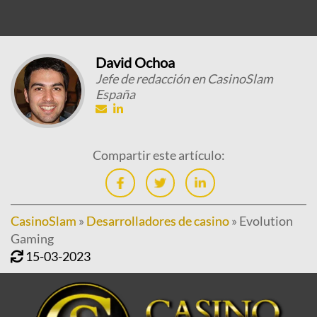
David Ochoa
Jefe de redacción en CasinoSlam
España
Compartir este artículo:
CasinoSlam
»
Desarrolladores de casino
»
Evolution
Gaming
15-03-2023