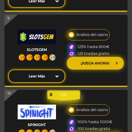
Leer Más
9
Análisis del casino
125% hasta 600€
SLOTSGEM
125 tiradas gratis
¡JUEGA AHORA!
Leer Más
10
TOP
Análisis del casino
100% hasta 1000€
SPINIGHT
100 tiradas gratis