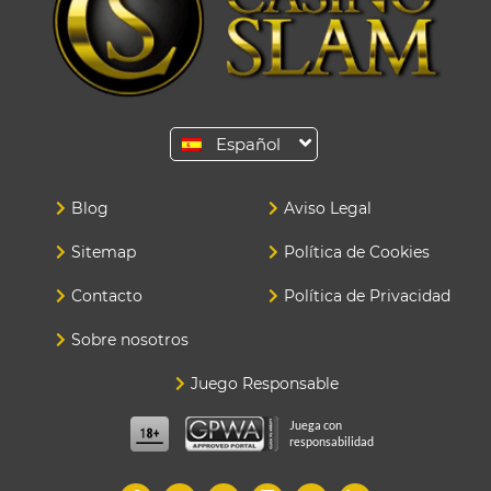
Español
Blog
Aviso Legal
Sitemap
Política de Cookies
Contacto
Política de Privacidad
Sobre nosotros
Juego Responsable
Juega con
responsabilidad