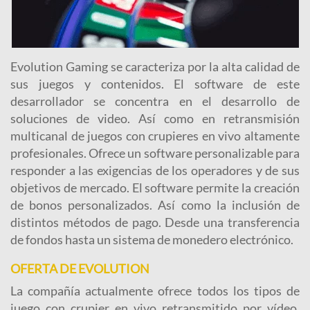
Evolution Gaming se caracteriza por la alta calidad de
sus juegos y contenidos. El software de este
desarrollador se concentra en el desarrollo de
soluciones de video. Así como en retransmisión
multicanal de juegos con crupieres en vivo altamente
profesionales. Ofrece un software personalizable para
responder a las exigencias de los operadores y de sus
objetivos de mercado. El software permite la creación
de bonos personalizados. Así como la inclusión de
distintos métodos de pago. Desde una transferencia
de fondos hasta un sistema de monedero electrónico.
OFERTA DE EVOLUTION
La compañía actualmente ofrece todos los tipos de
juego con crupier en vivo retransmitido por vídeo.