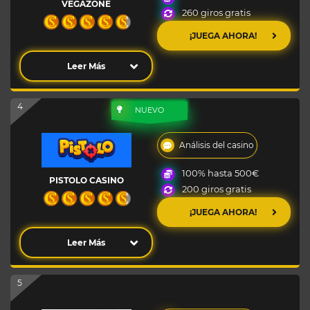
VEGAZONE
260 giros gratis
¡JUEGA AHORA!
Leer Más
4
NUEVO
Análisis del casino
100% hasta 500€
PISTOLO CASINO
200 giros gratis
¡JUEGA AHORA!
Leer Más
5