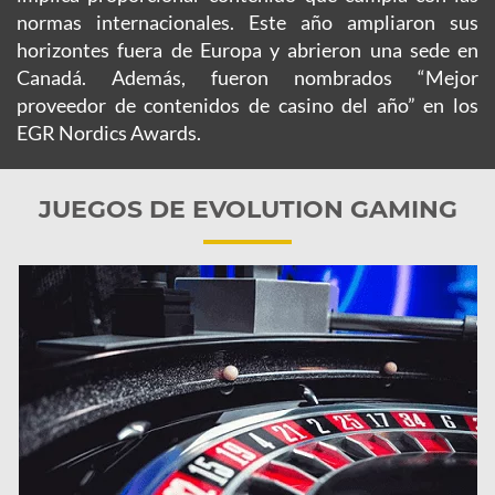
normas internacionales. Este año ampliaron sus
horizontes fuera de Europa y abrieron una sede en
Canadá. Además, fueron nombrados “Mejor
proveedor de contenidos de casino del año” en los
EGR Nordics Awards.
JUEGOS DE EVOLUTION GAMING