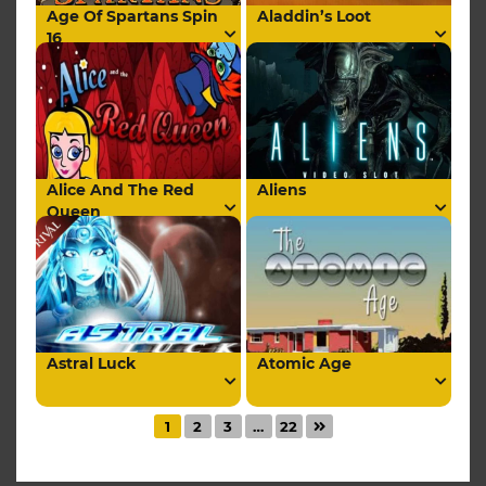
Age Of Spartans Spin
Aladdin’s Loot
16
Alice And The Red
Aliens
Queen
Astral Luck
Atomic Age
1
2
3
…
22