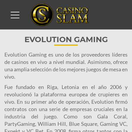
EVOLUTION GAMING
Evolution Gaming es uno de los proveedores líderes
de casinos en vivo a nivel mundial. Asimismo, ofrece
una amplia selección de los mejores juegos de mesa en
vivo.
Fue fundado en Riga, Letonia en el año 2006 y
revolucionó la plataforma europea de crupieres en
vivo. En su primer año de operación, Evolution firmó
contratos con una serie de empresas cruciales en la
industria del juego. Como son Gala Coral,
PartyGaming, William Hill, Blue Square, Gaming VC,
Expekt y VC Bet. En 2008, firma otros tantos con la