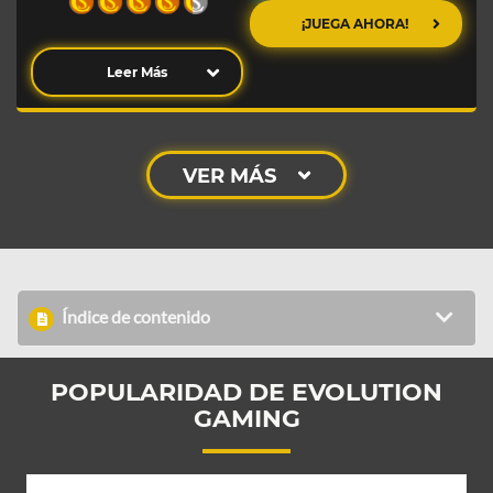
¡JUEGA AHORA!
Leer Más
VER MÁS
Índice de contenido
POPULARIDAD DE EVOLUTION
GAMING