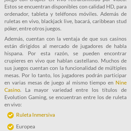
Estos se encuentran disponibles con calidad HD, para
ordenador, tableta y teléfonos móviles. Además de
ruletas en vivo, blackjack live, bacará, caribbean stud
póker, entre otros juegos.
Además, cuentan con la ventaja de que sus casinos
están dirigidos al mercado de jugadores de habla
hispana. Por esta razón, se pueden encontrar
crupieres en vivo que hablan castellano. Muchos de
sus juegos cuentan con la funcionalidad de múltiples
mesas. Por lo tanto, los jugadores podrán participar
en varias mesas de juego al mismo tiempo en
Nine
Casino
. La mayor variedad entre los títulos de
Evolution Gaming, se encuentran entre los de ruleta
en vivo:
Ruleta Inmersiva
Europea