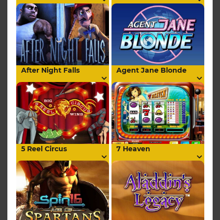
After Night Falls
Agent Jane Blonde
5 Reel Circus
7 Heaven