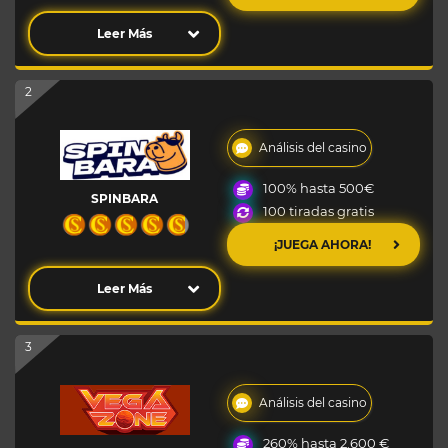
Leer Más
2
Análisis del casino
100% hasta 500€
SPINBARA
100 tiradas gratis
¡JUEGA AHORA!
Leer Más
3
Análisis del casino
260% hasta 2.600 €