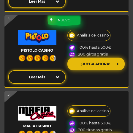
Leer Más
4
NUEVO
Análisis del casino
100% hasta 500€
PISTOLO CASINO
200 giros gratis
¡JUEGA AHORA!
Leer Más
5
Análisis del casino
100% hasta 500€
MAFIA CASINO
200 tiradas gratis