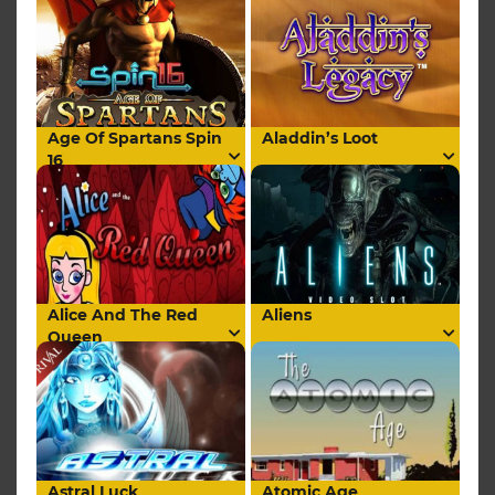
Age Of Spartans Spin
Aladdin’s Loot
16
Alice And The Red
Aliens
Queen
Astral Luck
Atomic Age