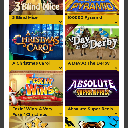
3 Blind Mice
100000 Pyramid
A Christmas Carol
A Day At The Derby
Foxin’ Wins: A Very
Absolute Super Reels
Foxin’ Christmas