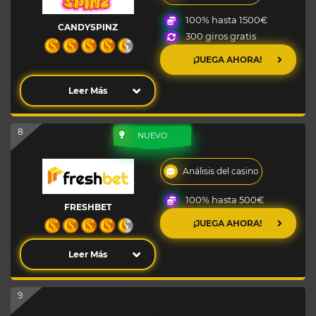
100% hasta 1500€
CANDYSPINZ
300 giros gratis
¡JUEGA AHORA!
Leer Más
8
NUEVO
Análisis del casino
100% hasta 500€
FRESHBET
¡JUEGA AHORA!
Leer Más
9