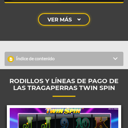
VER MÁS
Índice de contenido
RODILLOS Y LÍNEAS DE PAGO DE
LAS TRAGAPERRAS TWIN SPIN