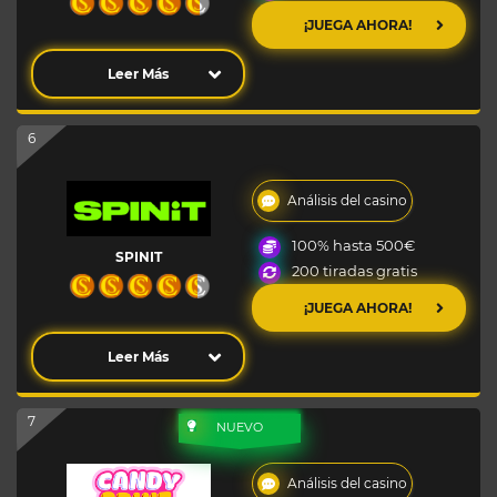
¡JUEGA AHORA!
Leer Más
6
Análisis del casino
100% hasta 500€
SPINIT
200 tiradas gratis
¡JUEGA AHORA!
Leer Más
7
NUEVO
Análisis del casino