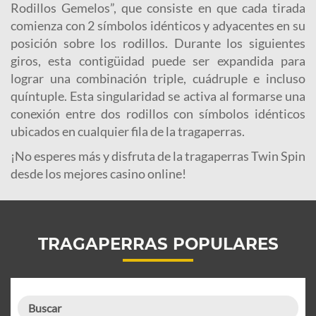
Rodillos Gemelos”, que consiste en que cada tirada
comienza con 2 símbolos idénticos y adyacentes en su
posición sobre los rodillos. Durante los siguientes
giros, esta contigüidad puede ser expandida para
lograr una combinación triple, cuádruple e incluso
quíntuple. Esta singularidad se activa al formarse una
conexión entre dos rodillos con símbolos idénticos
ubicados en cualquier fila de la tragaperras.
¡No esperes más y disfruta de la tragaperras Twin Spin
desde los mejores casino online!
TRAGAPERRAS POPULARES