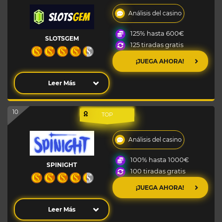
Análisis del casino
125% hasta 600€
SLOTSGEM
125 tiradas gratis
¡JUEGA AHORA!
Leer Más
10
TOP
Análisis del casino
100% hasta 1000€
SPINIGHT
100 tiradas gratis
¡JUEGA AHORA!
Leer Más