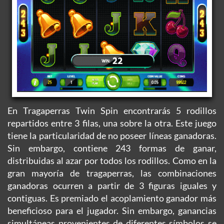
En Tragaperras Twin Spin encontrarás 5 rodillos
repartidos entre 3 filas, una sobre la otra. Este juego
tiene la particularidad de no poseer líneas ganadoras.
Sin embargo, contiene 243 formas de ganar,
distribuidas al azar por todos los rodillos. Como en la
gran mayoría de tragaperras, las combinaciones
ganadoras ocurren a partir de 3 figuras iguales y
contiguas. Es premiado el acoplamiento ganador más
beneficioso para el jugador. Sin embargo, ganancias
simultáneas provenientes de diferentes símbolos se