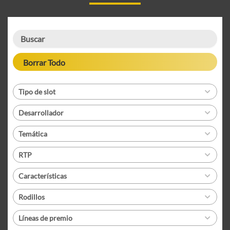
Borrar Todo
Tipo de slot
Desarrollador
Temática
RTP
Características
Rodillos
Líneas de premio