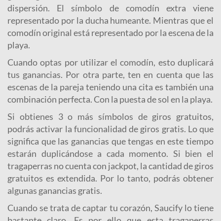
dispersión. El símbolo de comodín extra viene
representado por la ducha humeante. Mientras que el
comodín original está representado por la escena de la
playa.
Cuando optas por utilizar el comodín, esto duplicará
tus ganancias. Por otra parte, ten en cuenta que las
escenas de la pareja teniendo una cita es también una
combinación perfecta. Con la puesta de sol en la playa.
Si obtienes 3 o más símbolos de giros gratuitos,
podrás activar la funcionalidad de giros gratis. Lo que
significa que las ganancias que tengas en este tiempo
estarán duplicándose a cada momento. Si bien el
tragaperras no cuenta con jackpot, la cantidad de giros
gratuitos es extendida. Por lo tanto, podrás obtener
algunas ganancias gratis.
Cuando se trata de captar tu corazón, Saucify lo tiene
bastante claro. Es por ello que esta tragaperras