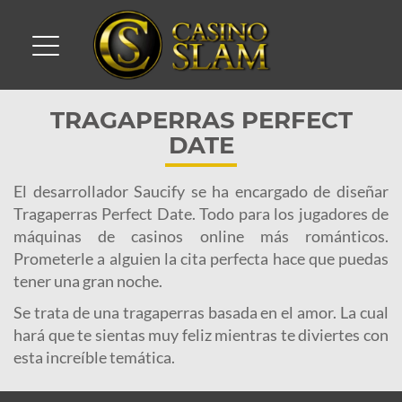
TRAGAPERRAS PERFECT
DATE
El desarrollador Saucify se ha encargado de diseñar
Tragaperras Perfect Date. Todo para los jugadores de
máquinas de casinos online más románticos.
Prometerle a alguien la cita perfecta hace que puedas
tener una gran noche.
Se trata de una tragaperras basada en el amor. La cual
hará que te sientas muy feliz mientras te diviertes con
esta increíble temática.