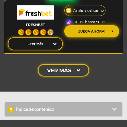
Análisis del casino
100% hasta 500€
FRESHBET
¡JUEGA AHORA!
Leer Más
VER MÁS
Índice de contenido