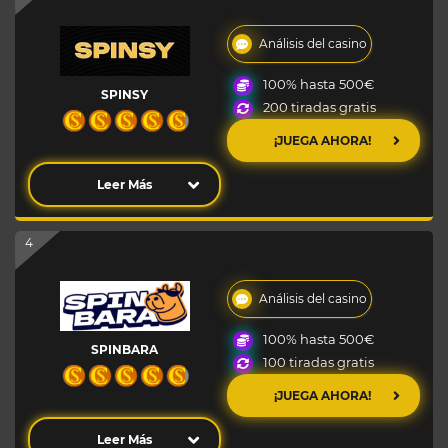
Análisis del casino
100% hasta 500€
SPINSY
200 tiradas gratis
¡JUEGA AHORA!
Leer Más
4
Análisis del casino
100% hasta 500€
SPINBARA
100 tiradas gratis
¡JUEGA AHORA!
Leer Más