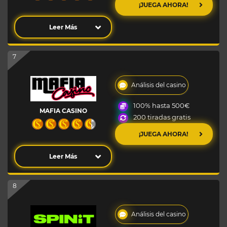
¡JUEGA AHORA!
Leer Más
7
Análisis del casino
100% hasta 500€
MAFIA CASINO
200 tiradas gratis
¡JUEGA AHORA!
Leer Más
8
Análisis del casino