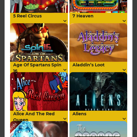
5 Reel Circus
7 Heaven
Age Of Spartans Spin
Aladdin’s Loot
16
Alice And The Red
Aliens
Queen