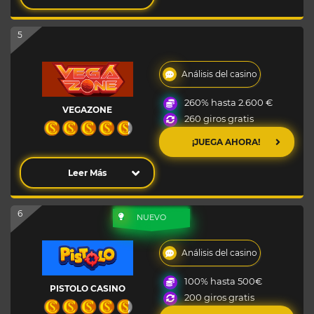
5
Análisis del casino
260% hasta 2.600 €
VEGAZONE
260 giros gratis
¡JUEGA AHORA!
Leer Más
6
NUEVO
Análisis del casino
100% hasta 500€
PISTOLO CASINO
200 giros gratis