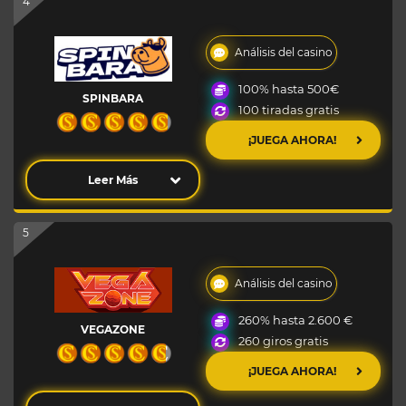
4
Análisis del casino
100% hasta 500€
SPINBARA
100 tiradas gratis
¡JUEGA AHORA!
Leer Más
5
Análisis del casino
260% hasta 2.600 €
VEGAZONE
260 giros gratis
¡JUEGA AHORA!