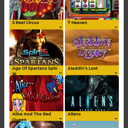
5 Reel Circus
7 Heaven
Age Of Spartans Spin
Aladdin’s Loot
16
Alice And The Red
Aliens
Queen