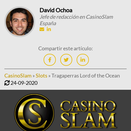
David Ochoa
Jefe de redacción en CasinoSlam
España
Compartir este artículo:
CasinoSlam
»
Slots
»
Tragaperras Lord of the Ocean
24-09-2020