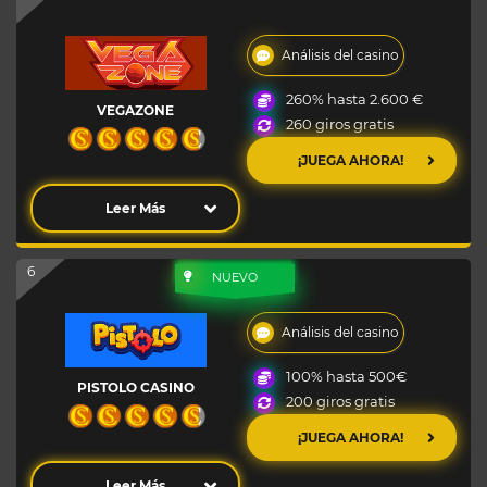
Análisis del casino
260% hasta 2.600 €
VEGAZONE
260 giros gratis
¡JUEGA AHORA!
Leer Más
6
NUEVO
Análisis del casino
100% hasta 500€
PISTOLO CASINO
200 giros gratis
¡JUEGA AHORA!
Leer Más