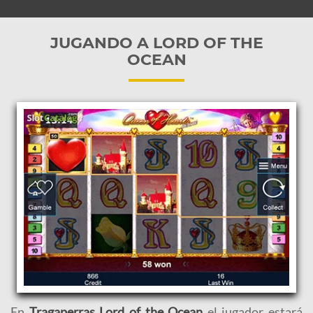
JUGANDO A LORD OF THE
OCEAN
En
Tragaperras Lord of the Ocean
el jugador estará