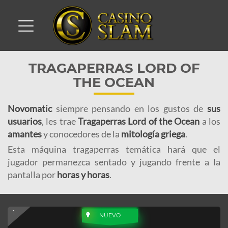
TRAGAPERRAS LORD OF
THE OCEAN
Novomatic
siempre pensando en los gustos de
sus
usuarios
, les trae
Tragaperras Lord of the Ocean
a los
amantes
y conocedores de la
mitología griega
.
Esta máquina tragaperras temática hará que el
jugador permanezca sentado y jugando frente a la
pantalla por
horas y horas
.
1
NUEVO