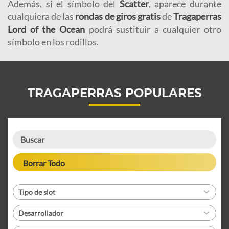
Además, si el símbolo del
Scatter
, aparece durante
cualquiera de las
rondas de giros gratis
de
Tragaperras
Lord of the Ocean
podrá sustituir a cualquier otro
símbolo en los rodillos.
TRAGAPERRAS POPULARES
Borrar Todo
Tipo de slot
Desarrollador