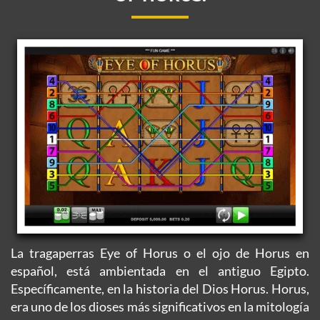
La tragaperras Eye of Horus o el ojo de Horus en
español, está ambientada en el antiguo Egipto.
Específicamente, en la historia del Dios Horus. Horus,
era uno de los dioses más significativos en la mitología