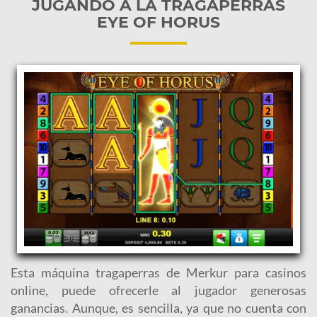
JUGANDO A LA TRAGAPERRAS
EYE OF HORUS
Esta máquina tragaperras de Merkur para casinos
online, puede ofrecerle al jugador generosas
ganancias. Aunque, es sencilla, ya que no cuenta con