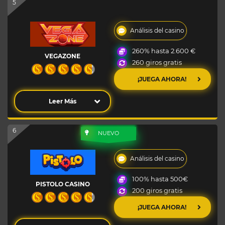
5
Análisis del casino
260% hasta 2.600 €
VEGAZONE
260 giros gratis
¡JUEGA AHORA!
Leer Más
6
NUEVO
Análisis del casino
100% hasta 500€
PISTOLO CASINO
200 giros gratis
¡JUEGA AHORA!