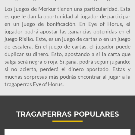
Los juegos de Merkur tienen una particularidad. Esta
es que le dan la oportunidad al jugador de participar
en un juego de bonificación. En Eye of Horus, el
jugador podrá apostar las ganancias obtenidas en el
juego Risiko. Este, es un juego de cartas o en un juego
de escalera. En el juego de cartas, el jugador puede
duplicar su dinero. Esto, apostando a si la carta que
salga será negra o roja. Si gana, podrá seguir jugando;
si no acierta, perderá el dinero apostado. Estas y
muchas sorpresas más podrás encontrar al jugar a la
tragaperras Eye of Horus.
TRAGAPERRAS POPULARES