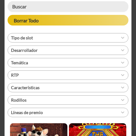
Borrar Todo
Tipo de slot
Desarrollador
Temática
RTP
Características
Rodillos
Líneas de premio