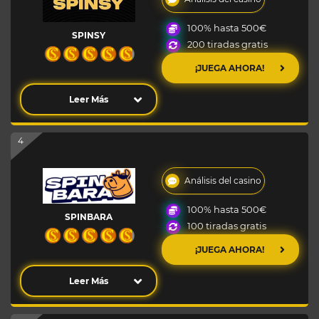
100% hasta 500€
SPINSY
200 tiradas gratis
¡JUEGA AHORA!
Leer Más
4
Análisis del casino
100% hasta 500€
SPINBARA
100 tiradas gratis
¡JUEGA AHORA!
Leer Más