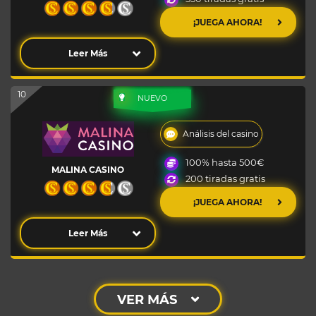
¡JUEGA AHORA!
Leer Más
10
NUEVO
Análisis del casino
100% hasta 500€
MALINA CASINO
200 tiradas gratis
¡JUEGA AHORA!
Leer Más
VER MÁS