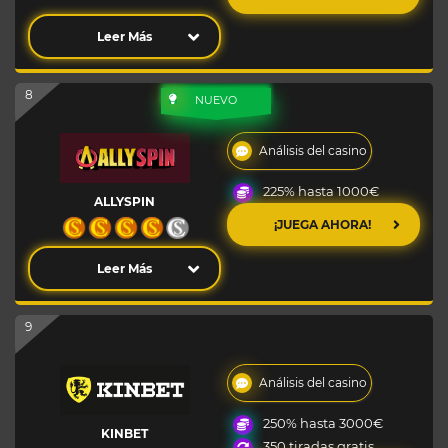
Leer Más
8
NUEVO
Análisis del casino
225% hasta 1000€
ALLYSPIN
¡JUEGA AHORA!
Leer Más
9
Análisis del casino
250% hasta 3000€
KINBET
350 tiradas gratis