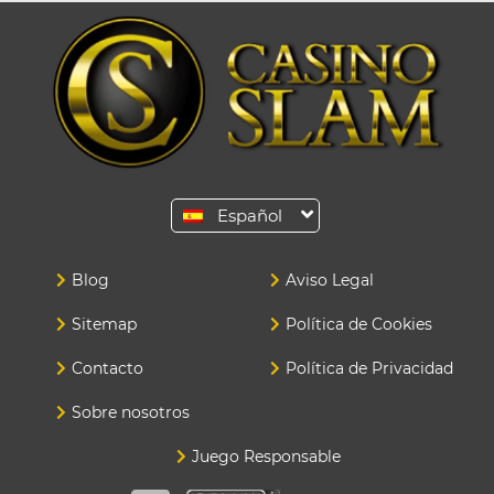
Español
Blog
Aviso Legal
Sitemap
Política de Cookies
Contacto
Política de Privacidad
Sobre nosotros
Juego Responsable