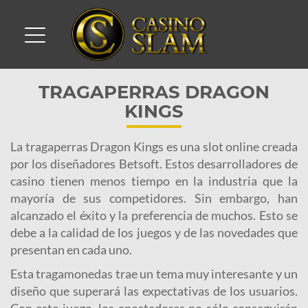
TRAGAPERRAS DRAGON
KINGS
La tragaperras Dragon Kings es una slot online creada
por los diseñadores Betsoft. Estos desarrolladores de
casino tienen menos tiempo en la industria que la
mayoría de sus competidores. Sin embargo, han
alcanzado el éxito y la preferencia de muchos. Esto se
debe a la calidad de los juegos y de las novedades que
presentan en cada uno.
Esta tragamonedas trae un tema muy interesante y un
diseño que superará las expectativas de los usuarios.