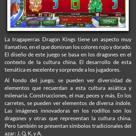
La tragaperras Dragon Kings tiene un aspecto muy
llamativo, en el que dominan los colores rojo y dorado.
El diseño de este juego se basa en los dragones en el
contexto de la cultura china. El desarrollo de esta
temática es excelente y sorprende a los jugadores.
Al fondo del juego, se pueden ver diversidad de
elementos que recuerdan a esta cultura asiática y
milenaria. Construcciones, el mar, peces y más. En los
carretes, se pueden ver elementos de diversa índole.
Las imágenes innovadoras en los rodillos son los
dragones y otras que representan la cultura china.
Pero también se presentan símbolos tradicionales del
azar: J, Q, K, y A.