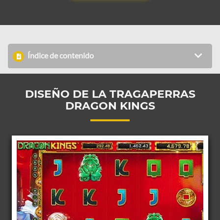
Índice de contenido
DISEÑO DE LA TRAGAPERRAS
DRAGON KINGS