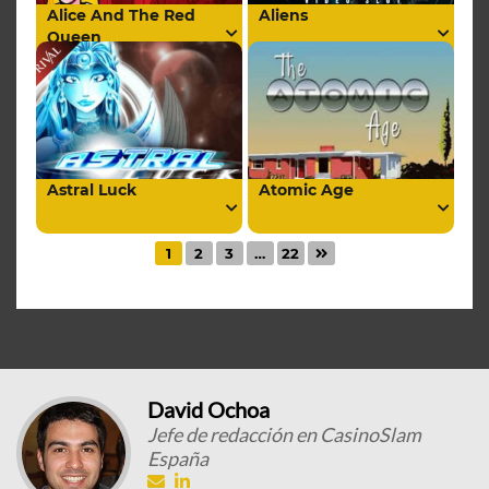
Alice And The Red
Aliens
Queen
Astral Luck
Atomic Age
1
2
3
…
22
David Ochoa
Jefe de redacción en CasinoSlam
España