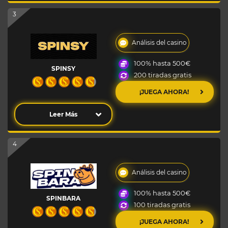
3
Análisis del casino
100% hasta 500€
SPINSY
200 tiradas gratis
¡JUEGA AHORA!
Leer Más
4
Análisis del casino
100% hasta 500€
SPINBARA
100 tiradas gratis
¡JUEGA AHORA!