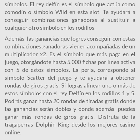
símbolos. El rey delfín es el símbolo que actúa como
comodín o símbolo Wild en esta slot. Te ayudará a
conseguir combinaciones ganadoras al sustituir a
cualquier otro símbolo en los rodillos.
Además, las ganancias que logres conseguir con estas
combinaciones ganadoras vienen acompañadas de un
multiplicador x2. Es el símbolo que más paga en el
juego, otorgándote hasta 5.000 fichas por línea activa
con 5 de estos símbolos. La perla, corresponde al
símbolo Scatter del juego y te ayudará a obtener
rondas de giros gratis. Si logras alinear uno o más de
estos símbolos con el rey Delfín en los rodillos 1 y 5.
Podrás ganar hasta 20 rondas de tiradas gratis donde
las ganancias serán dobles y donde además, puedes
ganar más rondas de giros gratis. Disfruta de la
tragaperras Dolphin King desde los mejores casino
online.