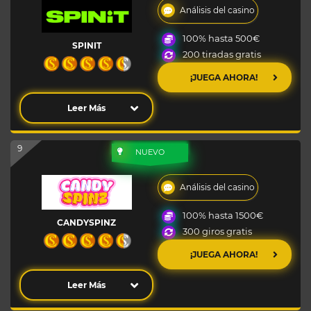
Análisis del casino
100% hasta 500€
SPINIT
200 tiradas gratis
¡JUEGA AHORA!
Leer Más
9
NUEVO
Análisis del casino
100% hasta 1500€
CANDYSPINZ
300 giros gratis
¡JUEGA AHORA!
Leer Más