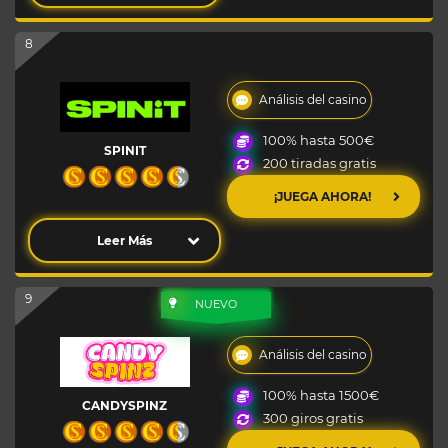
8
Análisis del casino
100% hasta 500€
SPINIT
200 tiradas gratis
¡JUEGA AHORA!
Leer Más
9
NUEVO
Análisis del casino
100% hasta 1500€
CANDYSPINZ
300 giros gratis