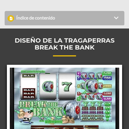
Índice de contenido
DISEÑO DE LA TRAGAPERRAS
BREAK THE BANK