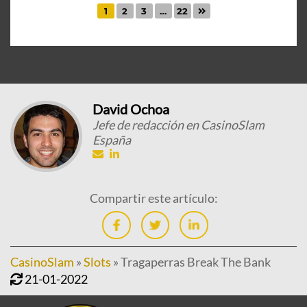
1
2
3
…
22
David Ochoa
Jefe de redacción en CasinoSlam
España
Compartir este artículo:
CasinoSlam
»
Slots
»
Tragaperras Break The Bank
21-01-2022