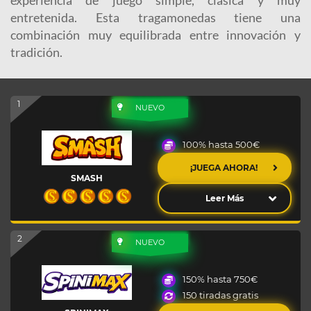
experiencia de juego simple, clásica y muy
entretenida. Esta tragamonedas tiene una
combinación muy equilibrada entre innovación y
tradición.
1
NUEVO
100% hasta 500€
¡JUEGA AHORA!
SMASH
Leer Más
2
NUEVO
150% hasta 750€
150 tiradas gratis