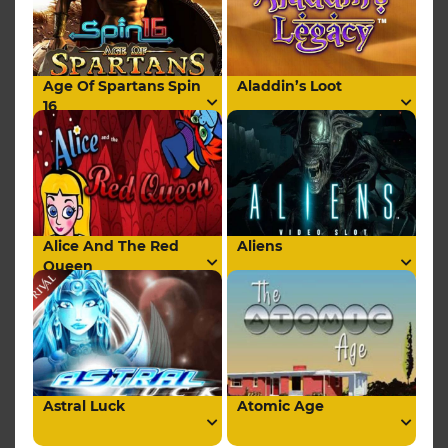
Age Of Spartans Spin
Aladdin’s Loot
16
Alice And The Red
Aliens
Queen
Astral Luck
Atomic Age