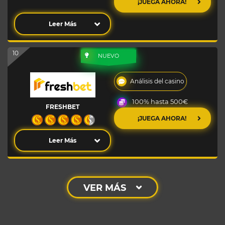
¡JUEGA AHORA!
Leer Más
10
NUEVO
Análisis del casino
100% hasta 500€
FRESHBET
¡JUEGA AHORA!
Leer Más
VER MÁS