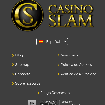
Español
Blog
Aviso Legal
Sitemap
Política de Cookies
Contacto
Política de Privacidad
Sobre nosotros
Juego Responsable
Juega con