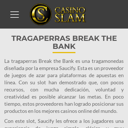
TRAGAPERRAS BREAK THE
BANK
La tragaperras Break the Bank es una tragamonedas
diseñada por la empresa Saucify. Esta es un proveedor
de juegos de azar para plataformas de apuestas en
línea. Con su slot han demostrado que, con pocos
recursos, con mucha dedicación, voluntad y
creatividad es posible alcanzar las metas. En poco
tiempo, estos proveedores han logrado posicionar sus
productos en los mejores casinos online del mundo.
Con este slot, Saucify les ofrece a los jugadores una