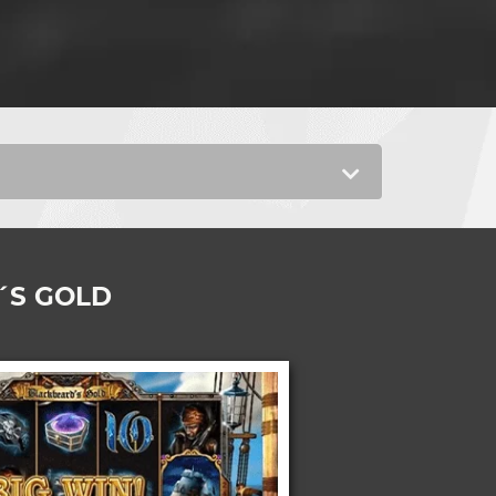
´S GOLD