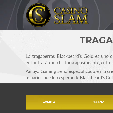
TRAGA
La tragaperras Blackbeard’s Gold es uno d
encontrarán una historia apasionante, entr
Amaya Gaming se ha especializado en la crea
usuarios pueden esperar de Blackbeard’s Gold
CASINO
RESEÑA