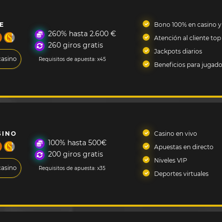
E
Bono 100% en casino y
260% hasta 2.600 €
Atención al cliente top
260 giros gratis
Jackpots diarios
 casino
Requisitos de apuesta: x45
Beneficios para jugado
SINO
Casino en vivo
100% hasta 500€
Apuestas en directo
200 giros gratis
Niveles VIP
 casino
Requisitos de apuesta: x35
Deportes virtuales