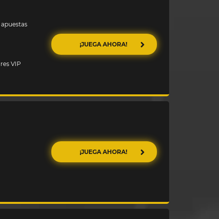
 apuestas
¡JUEGA AHORA!
res VIP
¡JUEGA AHORA!