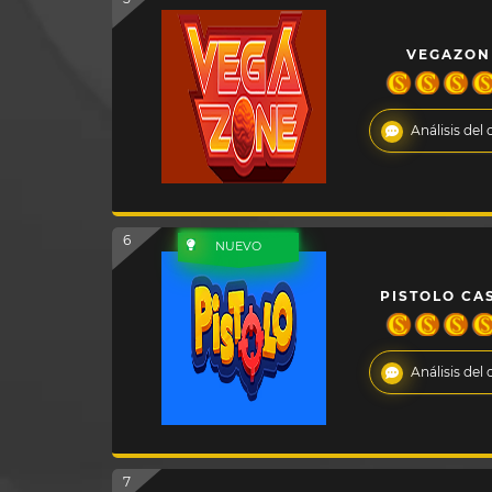
VEGAZON
Análisis del
6
NUEVO
PISTOLO CA
Análisis del
7