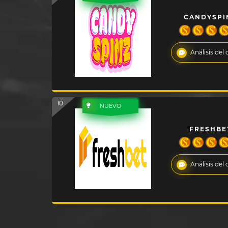
CANDYSPI
Análisis del
10
NUEVO
FRESHBE
Análisis del