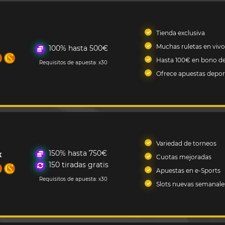
Tienda exclusiva
Muchas ruletas en vivo
100% hasta 500€
Hasta 100€ en bono de
Requisitos de apuesta: x30
Ofrece apuestas depor
Variedad de torneos
150% hasta 750€
X
Cuotas mejoradas
150 tiradas gratis
Apuestas en e-Sports
Requisitos de apuesta: x30
Slots nuevas semanale