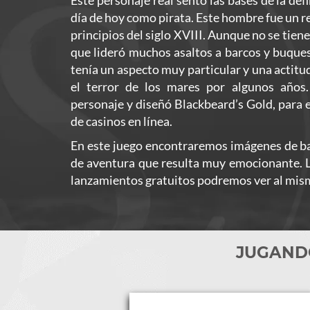
Este personaje real sentó las bases de la def
día de hoy como pirata. Este hombre fue un r
principios del siglo XVIII. Aunque no se tien
que lideró muchos asaltos a barcos y buque
tenía un aspecto muy particular y una actitu
el terror de los mares por algunos año
personaje y diseñó Blackbeard’s Gold, para e
de casinos en línea.
En este juego encontraremos imágenes de bar
de aventura que resulta muy emocionante. L
lanzamientos gratuitos podremos ver al mis
JUGAND