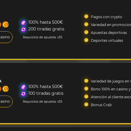
Pagos con crypto
100% hasta 500€
Variedad en promocio
200 tiradas gratis
Apuestas deportivas
 casino
Requisitos de apuesta: x35
Deportes virtuales
A
Variedad de juegos en 
100% hasta 500€
Bono 100% en casino y
100 tiradas gratis
Atención al cliente exc
 casino
Requisitos de apuesta: x35
Bonus Crab