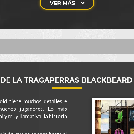
VER MÁS
 DE LA TRAGAPERRAS BLACKBEARD
Gold tiene muchos detalles e
muchos jugadores. Lo más
l y muy llamativa: la historia