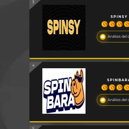
3
SPINSY
Análisis del
4
SPINBAR
Análisis del
5