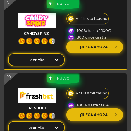
9
NUEVO
Análisis del casino
100% hasta 1500€
CANDYSPINZ
300 giros gratis
¡JUEGA AHORA!
Leer Más
10
NUEVO
Análisis del casino
100% hasta 500€
FRESHBET
¡JUEGA AHORA!
Leer Más