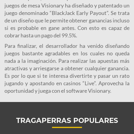
juegos de mesa Visionary ha diseñado y patentado un
juego denominado “BlackJack Early Payout”. Se trata
de un diseño que le permite obtener ganancias incluso
si es probable en gane antes. Con esto es capaz de
cobrar hasta un pago del 99.5%.
Para finalizar, el desarrollador ha venido diseñando
juegos bastante agradables en los cuales no queda
nada a la imaginación. Para realizar las apuestas más
atractivas y arriesgarse a obtener cualquier ganancia.
Es por lo que si te interesa divertirte y pasar un rato
jugando y apostando en casinos “Live”. Aprovecha la
oportunidad y juega con el software Visionary.
TRAGAPERRAS POPULARES