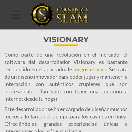
VISIONARY
Como parte de una revolución en el mercado, el
software del desarrollador Visionary es bastante
reconocido en el apartado de
juegos en vivo
. Se trata
de un diseño innovador para poder jugar y mantener la
interacción con auténticos crupieres qué son
profesionales. Tan sólo con tener una conexión a
internet desde tu hogar.
Este desarrollador se ha encargado de diseñar muchos
juegos a lo largo del tiempo para los casinos en línea.
Ofreciéndoles grandes experiencias únicas e
interesantes a los más entusiastas.