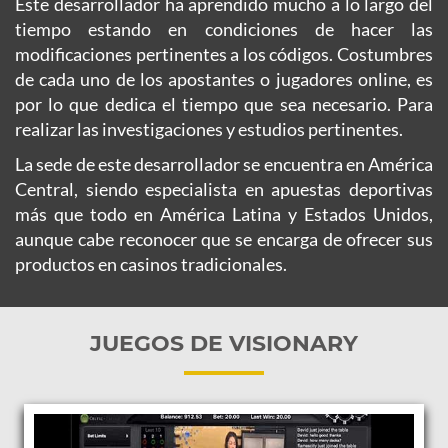
Este desarrollador ha aprendido mucho a lo largo del
tiempo estando en condiciones de hacer las
modificaciones pertinentes a los códigos. Costumbres
de cada uno de los apostantes o jugadores online, es
por lo que dedica el tiempo que sea necesario. Para
realizar las investigaciones y estudios pertinentes.
La sede de este desarrollador se encuentra en América
Central, siendo especialista en apuestas deportivas
más que todo en América Latina y Estados Unidos,
aunque cabe reconocer que se encarga de ofrecer sus
productos en casinos tradicionales.
JUEGOS DE VISIONARY