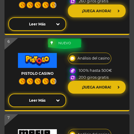
260 giros gratis
¡JUEGA AHORA!
Leer Más
6
NUEVO
Análisis del casino
100% hasta 500€
PISTOLO CASINO
200 giros gratis
¡JUEGA AHORA!
Leer Más
7