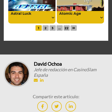
Astral Luck
Atomic Age
1
2
3
…
22
David Ochoa
Jefe de redacción en CasinoSlam
España
Compartir este artículo: