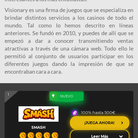
Visionary es una firma de juegos que se especializa en
brindar distintos servicios a los casinos de todo el
mundo. Tal como lo hemos descrito en líneas
anteriores. Se fundó en 2010, y puedes de allí que se
empezó a dar a conocer transmitiendo ventas
atractivas a través de una cámara web. Todo ello le
permitió al conjunto de usuarios participar en los
diferentes juegos dando la impresión de que se
encontraban cara a cara.
1
NUEVO
100% hasta 500€
¡JUEGA AHORA!
SMASH
Leer Más