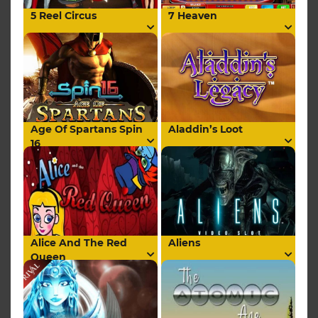
5 Reel Circus
7 Heaven
Age Of Spartans Spin
Aladdin’s Loot
16
Alice And The Red
Aliens
Queen