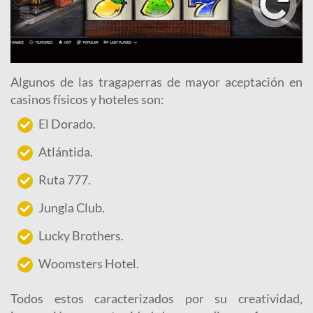
Algunos de las tragaperras de mayor aceptación en
casinos físicos y hoteles son:
El Dorado.
Atlántida.
Ruta 777.
Jungla Club.
Lucky Brothers.
Woomsters Hotel.
Todos estos caracterizados por su creatividad,