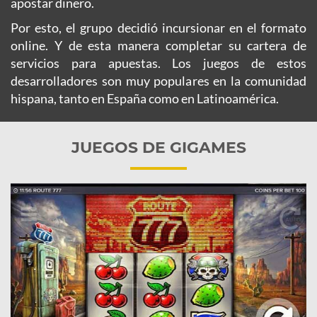
apostar dinero.
Por esto, el grupo decidió incursionar en el formato
online. Y de esta manera completar su cartera de
servicios para apuestas. Los juegos de estos
desarrolladores son muy populares en la comunidad
hispana, tanto en España como en Latinoamérica.
JUEGOS DE GIGAMES