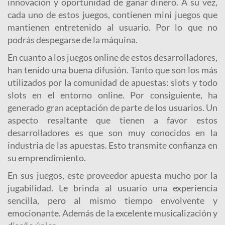
innovación y oportunidad de ganar dinero. A su vez,
cada uno de estos juegos, contienen mini juegos que
mantienen entretenido al usuario. Por lo que no
podrás despegarse de la máquina.
En cuanto a los juegos online de estos desarrolladores,
han tenido una buena difusión. Tanto que son los más
utilizados por la comunidad de apuestas: slots y todo
slots en el entorno online. Por consiguiente, ha
generado gran aceptación de parte de los usuarios. Un
aspecto resaltante que tienen a favor estos
desarrolladores es que son muy conocidos en la
industria de las apuestas. Esto transmite confianza en
su emprendimiento.
En sus juegos, este proveedor apuesta mucho por la
jugabilidad. Le brinda al usuario una experiencia
sencilla, pero al mismo tiempo envolvente y
emocionante. Además de la excelente musicalización y