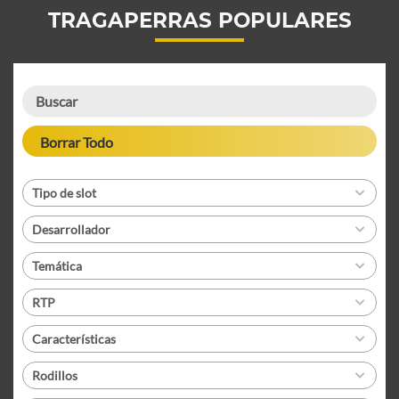
TRAGAPERRAS POPULARES
Borrar Todo
Tipo de slot
Desarrollador
Temática
RTP
Características
Rodillos