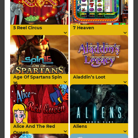
5 Reel Circus
7 Heaven
Age Of Spartans Spin
Aladdin’s Loot
16
Alice And The Red
Aliens
Queen