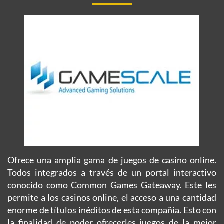
Ofrece una amplia gama de juegos de casino online.
Todos integrados a través de un portal interactivo
conocido como Common Games Gateaway. Este les
permite a los casinos online, el acceso a una cantidad
enorme de títulos inéditos de esta compañía. Esto con
la finalidad de poder ofrecerles juegos de la mejor