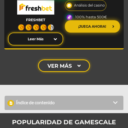
Análisis del casino
100% hasta 500€
FRESHBET
¡JUEGA AHORA!
Leer Más
VER MÁS
Índice de contenido
POPULARIDAD DE GAMESCALE