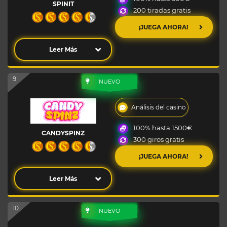
SPINIT
200 tiradas gratis
¡JUEGA AHORA!
Leer Más
9
NUEVO
Análisis del casino
100% hasta 1500€
CANDYSPINZ
300 giros gratis
¡JUEGA AHORA!
Leer Más
10
NUEVO