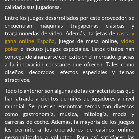
calidad a sus jugadores.
Entre los juegos desarrollados por este proveedor, se
encuentran máquinas tragaperras clásicas y
tragamonedas de vídeo. Además, tarjetas de
rasca y
gana online España
, juegos de mesa online,
video
poker
e incluso juegos especiales. Estos títulos han
conseguido afianzarse con éxito en el mercado, gracias
a la innovación constante que ofrecen. Tales como
diseños, decorados, efectos especiales y temas
atractivos.
Todo lo anterior son algunas de las características que
han atraído a cientos de miles de jugadores a nivel
mundial. Se pueden encontrar temas tan diversos
como gastronomía, música, mitología, moda y
carreras de coche. Además, la mayoría de los juegos
les permite a los operadores de casinos online,
personalizarlos a voluntad. Para así satisfacer las