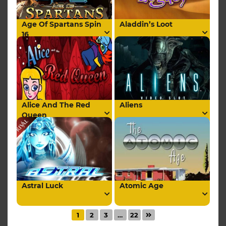
Age Of Spartans Spin
Aladdin’s Loot
16
Alice And The Red
Aliens
Queen
Astral Luck
Atomic Age
1
2
3
…
22