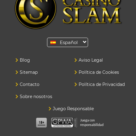
Español
Blog
Aviso Legal
Sitemap
Política de Cookies
Contacto
Política de Privacidad
Sobre nosotros
Juego Responsable
Juega con
responsabilidad