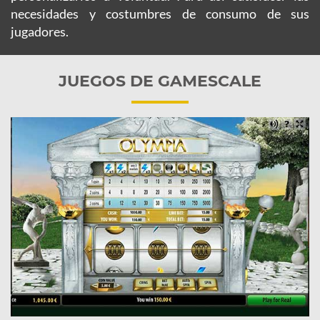
necesidades y costumbres de consumo de sus
jugadores.
JUEGOS DE GAMESCALE