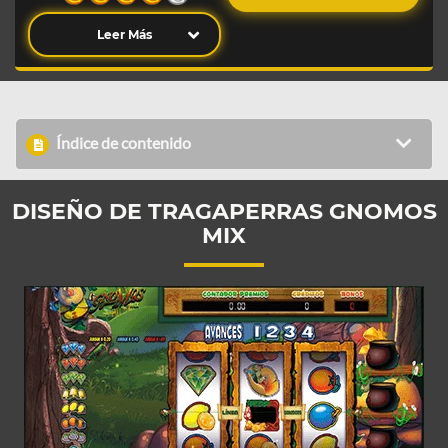
Leer Más
Índice de contenido
DISEÑO DE TRAGAPERRAS GNOMOS
MIX