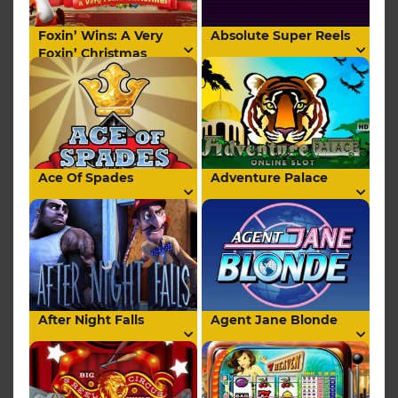
Foxin’ Wins: A Very
Absolute Super Reels
Foxin’ Christmas
Ace Of Spades
Adventure Palace
After Night Falls
Agent Jane Blonde