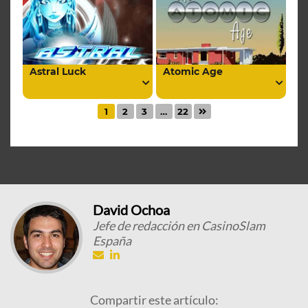
Astral Luck
Atomic Age
1
2
3
…
22
David Ochoa
Jefe de redacción en CasinoSlam
España
Compartir este artículo: