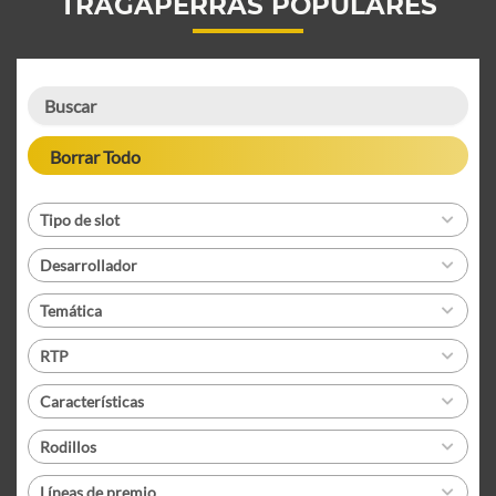
TRAGAPERRAS POPULARES
Borrar Todo
Tipo de slot
Desarrollador
Temática
RTP
Características
Rodillos
Líneas de premio