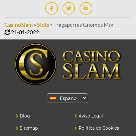
CasinoSlam
»
Slots
»
Tragaperras Gnomos Mix
21-01-2022
Español
Blog
Aviso Legal
Sitemap
Política de Cookies