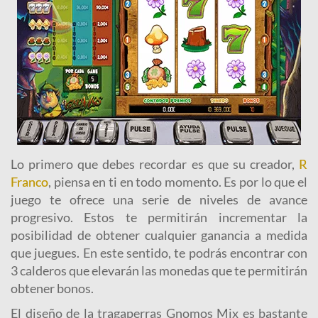
Lo primero que debes recordar es que su creador,
R
Franco
, piensa en ti en todo momento. Es por lo que el
juego te ofrece una serie de niveles de avance
progresivo. Estos te permitirán incrementar la
posibilidad de obtener cualquier ganancia a medida
que juegues. En este sentido, te podrás encontrar con
3 calderos que elevarán las monedas que te permitirán
obtener bonos.
El diseño de la tragaperras Gnomos Mix es bastante