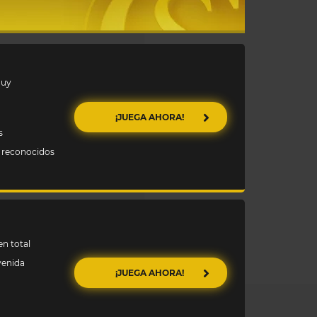
muy
¡JUEGA AHORA!
s
 reconocidos
n total
venida
¡JUEGA AHORA!