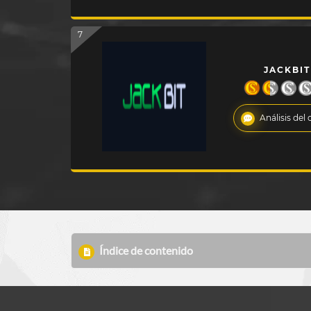
7
JACKBIT
Análisis del
Índice de contenido