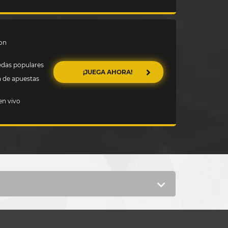
con
das populares
¡JUEGA AHORA!
 de apuestas
en vivo