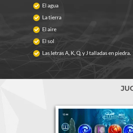
El agua
La tierra
El aire
El sol
Las letras A, K, Q, y J talladas en piedra.
JU