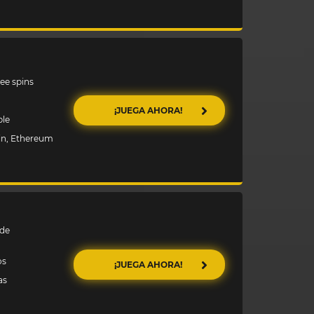
ee spins
¡JUEGA AHORA!
ble
in, Ethereum
 de
os
¡JUEGA AHORA!
as