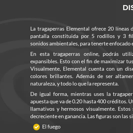
DI
La tragaperras Elemental ofrece 20 líneas
pantalla constituida por 5 rodillos y 3 f
sonidos ambientales, para tenerte enfocado
En esta tragaperras online, podrás uti
expansibles. Esto con el fin de maximizar tu
Visualmente, Elemental cuenta con un di
colores brillantes. Además de ser altame
naturaleza, y todo lo que la representa.
De igual forma, mientras uses la tragape
apuesta que va de 0.20 hasta 400 créditos. U
llamativos y hermosos visualmente. Estos
decreciente en ganancia. Las figuras son las s
El fuego