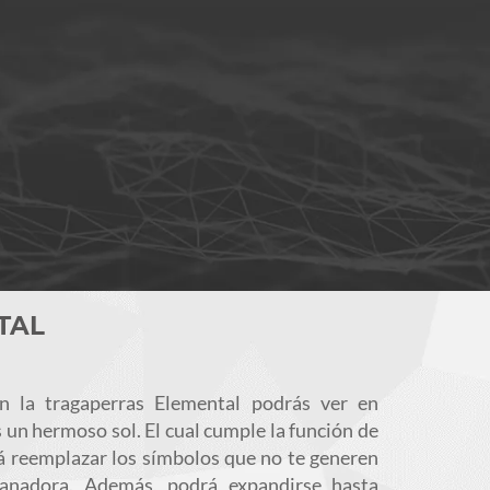
TAL
en la tragaperras Elemental podrás ver en
os un hermoso sol. El cual cumple la función de
rá reemplazar los símbolos que no te generen
anadora. Además, podrá expandirse hasta