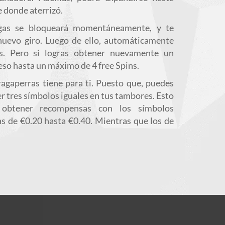
e donde aterrizó.
gas se bloqueará momentáneamente, y te
nuevo giro. Luego de ello, automáticamente
es. Pero si logras obtener nuevamente un
eso hasta un máximo de 4 free Spins.
ragaperras tiene para ti. Puesto que, puedes
r tres símbolos iguales en tus tambores. Esto
 obtener recompensas con los símbolos
s de €0.20 hasta €0.40. Mientras que los de