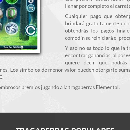
llenar por completo el carret
Cualquier pago que obten
brindará gratuitamente un 
obtendrás los pagos final
comodín se reiniciará el proc
Y eso no es todo lo que la t
encontrar ganancias, al posee
quiere decir que podrás
iones. Los símbolos de menor valor pueden otorgarte suma
0.
ombrosos premios jugando a la tragaperras Elemental.