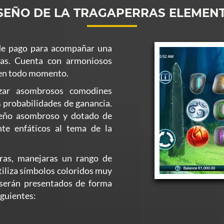
SEÑO DE LA TRAGAPERRAS ELEMEN
 de pago para acompañar una
ilas. Cuenta con armoniosos
 en todo momento.
lizar asombrosos comodines
s probabilidades de ganancia.
seño asombroso y dotado de
nte enfáticos al tema de la
rras, manejaras un rango de
tiliza símbolos coloridos muy
 serán presentados de forma
iguientes: