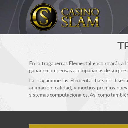
T
En la tragaperras Elemental encontrarás a l
ganar recompensas acompañadas de sorpresas en
La tragamonedas Elemental ha sido diseñ
animación, calidad, y muchos premios nueva
sistemas computacionales. Así como también 