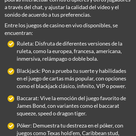
a través del chat, y ajustar la calidad del vídeo y el
sonido de acuerdo a tus preferencias.
Entre los juegos de casino en vivo disponibles, se
encuentran:
Ruleta: Disfruta de diferentes versiones de la
ruleta, como la europea, francesa, americana,
inmersiva, relámpago o doble bola.
Blackjack: Pon a prueba tu suerte y habilidades
en el juego de cartas más popular, con opciones
como el blackjack clásico, infinito, VIP o power.
Baccarat: Vive la emoción del juego favorito de
James Bond, con variantes como el baccarat
squeeze, speed o dragon tiger.
Póker: Demuestra tu destreza en el póker, con
juegos como Texas hold’em, Caribbean stud,