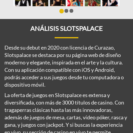
ANÁLISIS SLOTSPALACE
Desde su debut en 2020 con licencia de Curazao,
Slotspalace se destaca por su página web de diseño
moderno y elegante, inspirada en el arte y la cultura.
Con su aplicación compatible con iOS y Android,
podrás acceder a sus juegos desde tu computadora o
dispositivo móvil.
La oferta de juegos en Slotspalace es extensa y
diversificada, con más de 3000 títulos de casino. Con
tragaperras clásicas hasta las más innovadoras,
además de juegos de mesa, cartas, vídeo póker, rasca y
gana, y juegos con jackpot. Y si buscas la experiencia
en vivo, su sección de casino en vivo te permite