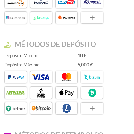
MÉTODOS DE DEPÓSITO
Depósito Mínimo
10 €
Depósito Máximo
5,000 €