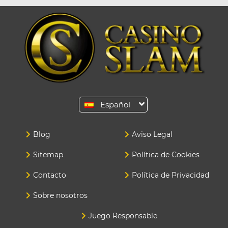
Español
Blog
Aviso Legal
Sitemap
Política de Cookies
Contacto
Política de Privacidad
Sobre nosotros
Juego Responsable