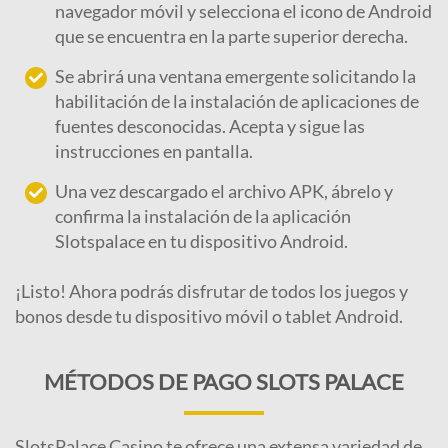
navegador móvil y selecciona el icono de Android
que se encuentra en la parte superior derecha.
Se abrirá una ventana emergente solicitando la
habilitación de la instalación de aplicaciones de
fuentes desconocidas. Acepta y sigue las
instrucciones en pantalla.
Una vez descargado el archivo APK, ábrelo y
confirma la instalación de la aplicación
Slotspalace en tu dispositivo Android.
¡Listo! Ahora podrás disfrutar de todos los juegos y
bonos desde tu dispositivo móvil o tablet Android.
MÉTODOS DE PAGO SLOTS PALACE
SlotsPalace Casino te ofrece una extensa variedad de