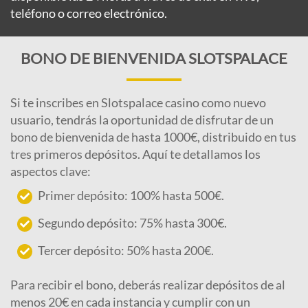
teléfono o correo electrónico.
BONO DE BIENVENIDA SLOTSPALACE
Si te inscribes en Slotspalace casino como nuevo
usuario, tendrás la oportunidad de disfrutar de un
bono de bienvenida de hasta 1000€, distribuido en tus
tres primeros depósitos. Aquí te detallamos los
aspectos clave:
Primer depósito: 100% hasta 500€.
Segundo depósito: 75% hasta 300€.
Tercer depósito: 50% hasta 200€.
Para recibir el bono, deberás realizar depósitos de al
menos 20€ en cada instancia y cumplir con un