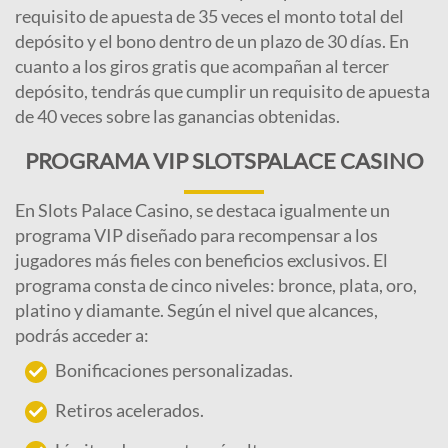
requisito de apuesta de 35 veces el monto total del
depósito y el bono dentro de un plazo de 30 días. En
cuanto a los giros gratis que acompañan al tercer
depósito, tendrás que cumplir un requisito de apuesta
de 40 veces sobre las ganancias obtenidas.
PROGRAMA VIP SLOTSPALACE CASINO
En Slots Palace Casino, se destaca igualmente un
programa VIP diseñado para recompensar a los
jugadores más fieles con beneficios exclusivos. El
programa consta de cinco niveles: bronce, plata, oro,
platino y diamante. Según el nivel que alcances,
podrás acceder a:
Bonificaciones personalizadas.
Retiros acelerados.