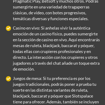
Pragmatic Play, Betsoft y muchos otros. Podrás
sumergirte en una variedad de tragaperras
clásicas, de vídeo, con botes progresivos,
temáticas diversas y funciones especiales.
Casino en vivo: Si anhelas vivir la auténtica
emoción de un casino físico, puedes sumergirte
en la sección de casino en vivo. Aquí encontrarás
mesas de ruleta, blackjack, baccarat y póquer,
todas ellas con crupieres profesionales y en
directo. La interacción con los crupieres y otros
jugadores a través del chat añade un toque extra
de emoción.
Juegos de mesa: Si tu preferencia es por los
juegos tradicionales, podrás poner a prueba tu
suerte en las distintas variantes de ruleta,
blackjack, baccarat y póquer que Slotspalace
tiene para ofrecer. Además, también se incluyen