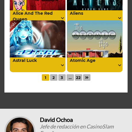
Alice And The Red
Aliens
Queen
Astral Luck
Atomic Age
1
2
3
…
22
David Ochoa
Jefe de redacción en CasinoSlam