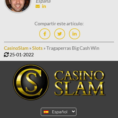
España
Compartir este artículo:
CasinoSlam
»
Slots
»
Tragaperras Big Cash Win
25-01-2022
Español