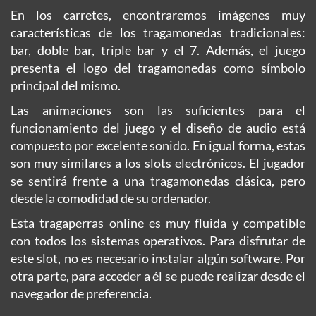
En los carretes, encontraremos imágenes muy
características de los tragamonedas tradicionales:
bar, doble bar, triple bar y el 7. Además, el juego
presenta el logo del tragamonedas como símbolo
principal del mismo.
Las animaciones son las suficientes para el
funcionamiento del juego y el diseño de audio está
compuesto por excelente sonido. En igual forma, estas
son muy similares a los slots electrónicos. El jugador
se sentirá frente a una tragamonedas clásica, pero
desde la comodidad de su ordenador.
Esta tragaperras online es muy fluida y compatible
con todos los sistemas operativos. Para disfrutar de
este slot, no es necesario instalar algún software. Por
otra parte, para acceder a él se puede realizar desde el
navegador de preferencia.