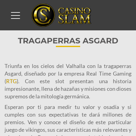
TRAGAPERRAS ASGARD
Triunfa en los cielos del Valhalla con la tragaperras
Asgard, diseñado por la empresa Real Time Gaming
(
RTG
). Con este slot presentan una historia
impresionante, llena de hazañas y misiones con dioses
supremos de la mitología germánica.
Esperan por ti para medir tu valor y osadía y si
cumples con sus expectativas te dará millones de
premios. Ven y conoce el diseño de este particular
juego de vikingos, sus características más relevantes y