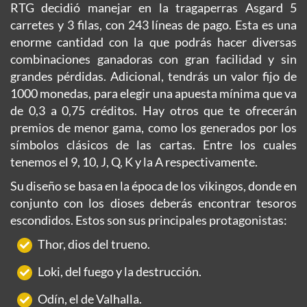
RTG decidió manejar en la tragaperras Asgard 5
carretes y 3 filas, con 243 líneas de pago. Esta es una
enorme cantidad con la que podrás hacer diversas
combinaciones ganadoras con gran facilidad y sin
grandes pérdidas. Adicional, tendrás un valor fijo de
1000 monedas, para elegir una apuesta mínima que va
de 0,3 a 0,75 créditos. Hay otros que te ofrecerán
premios de menor gama, como los generados por los
símbolos clásicos de las cartas. Entre los cuales
tenemos el 9, 10, J, Q, K y la A respectivamente.
Su diseño se basa en la época de los vikingos, donde en
conjunto con los dioses deberás encontrar tesoros
escondidos. Estos son sus principales protagonistas:
Thor, dios del trueno.
Loki, del fuego y la destrucción.
Odín, el de Valhalla.