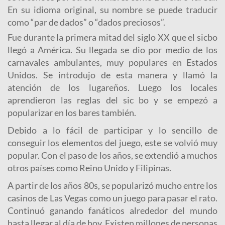
En su idioma original, su nombre se puede traducir
como “par de dados” o “dados preciosos”.
Fue durante la primera mitad del siglo XX que el sicbo
llegó a América. Su llegada se dio por medio de los
carnavales ambulantes, muy populares en Estados
Unidos. Se introdujo de esta manera y llamó la
atención de los lugareños. Luego los locales
aprendieron las reglas del sic bo y se empezó a
popularizar en los bares también.
Debido a lo fácil de participar y lo sencillo de
conseguir los elementos del juego, este se volvió muy
popular. Con el paso de los años, se extendió a muchos
otros países como Reino Unido y Filipinas.
A partir de los años 80s, se popularizó mucho entre los
casinos de Las Vegas como un juego para pasar el rato.
Continuó ganando fanáticos alrededor del mundo
hasta llegar al día de hoy. Existen millones de personas