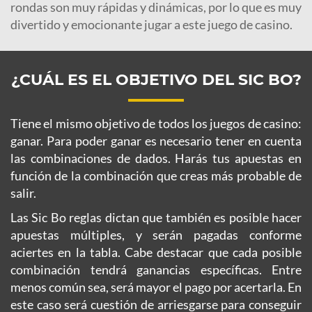
rondas son muy rápidas y dinámicas, por lo que es muy
divertido y emocionante jugar a este juego de casino.
¿CUÁL ES EL OBJETIVO DEL SIC BO?
Tiene el mismo objetivo de todos los juegos de casino:
ganar. Para poder ganar es necesario tener en cuenta
las combinaciones de dados. Harás tus apuestas en
función de la combinación que creas más probable de
salir.
Las Sic Bo reglas dictan que también es posible hacer
apuestas múltiples, y serán pagadas conforme
aciertes en la tabla. Cabe destacar que cada posible
combinación tendrá ganancias específicas. Entre
menos común sea, será mayor el pago por acertarla. En
este caso será cuestión de arriesgarse para conseguir