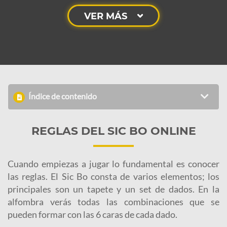
VER MÁS
Índice de contenido
REGLAS DEL SIC BO ONLINE
Cuando empiezas a jugar lo fundamental es conocer
las reglas. El Sic Bo consta de varios elementos; los
principales son un tapete y un set de dados. En la
alfombra verás todas las combinaciones que se
pueden formar con las 6 caras de cada dado.