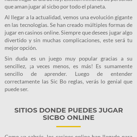
que aman jugar al sicbo por todo el planeta.
Al llegar a la actualidad, vemos una evolución gigante
en las tecnologías. Se han creado múltiples formas de
jugar en casinos online. Siempre que desees jugar algo
divertido y sin muchas complicaciones, este será tu
mejor opción.
Sin duda es un juego muy popular gracias a su
sencillez, ¡a veces menos, es más! Es sumamente
sencillo de aprender. Luego de entender
correctamente las Sic Bo reglas, verás lo genial que
puede ser.
SITIOS DONDE PUEDES JUGAR
SICBO ONLINE
Como ya sabrás, los casinos online han llegado para