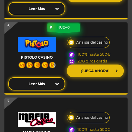
Leer Más
6
NUEVO
Análisis del casino
100% hasta 500€
PISTOLO CASINO
200 giros gratis
¡JUEGA AHORA!
Leer Más
7
Análisis del casino
100% hasta 500€