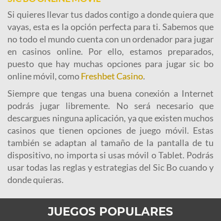
Si quieres llevar tus dados contigo a donde quiera que
vayas, esta es la opción perfecta para ti. Sabemos que
no todo el mundo cuenta con un ordenador para jugar
en casinos online. Por ello, estamos preparados,
puesto que hay muchas opciones para jugar sic bo
online móvil, como
Freshbet Casino
.
Siempre que tengas una buena conexión a Internet
podrás jugar libremente. No será necesario que
descargues ninguna aplicación, ya que existen muchos
casinos que tienen opciones de juego móvil. Estas
también se adaptan al tamaño de la pantalla de tu
dispositivo, no importa si usas móvil o Tablet. Podrás
usar todas las reglas y estrategias del Sic Bo cuando y
donde quieras.
JUEGOS POPULARES