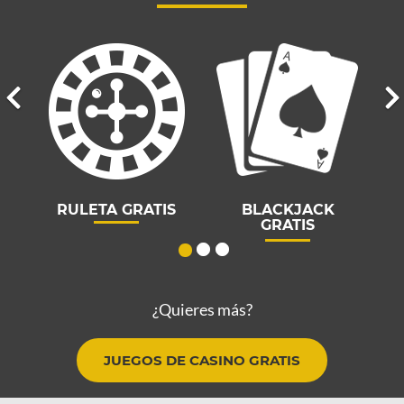
Previous
Next
RULETA GRATIS
BLACKJACK
GRATIS
¿Quieres más?
JUEGOS DE CASINO GRATIS