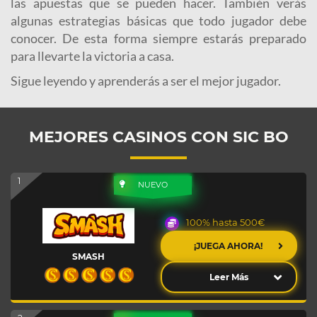
las apuestas que se pueden hacer. También verás
algunas estrategias básicas que todo jugador debe
conocer. De esta forma siempre estarás preparado
para llevarte la victoria a casa.
Sigue leyendo y aprenderás a ser el mejor jugador.
MEJORES CASINOS CON SIC BO
1
NUEVO
100% hasta 500€
¡JUEGA AHORA!
SMASH
Leer Más