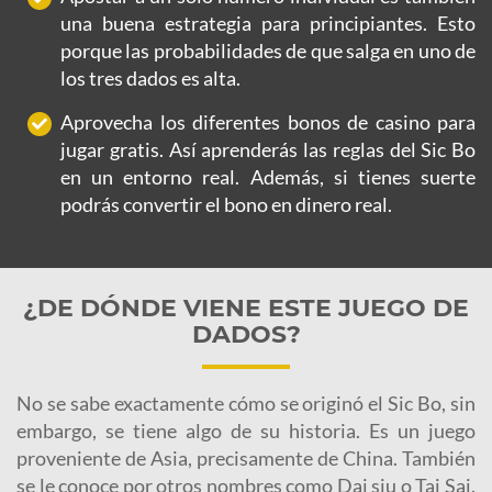
una buena estrategia para principiantes. Esto
porque las probabilidades de que salga en uno de
los tres dados es alta.
Aprovecha los diferentes bonos de casino para
jugar gratis. Así aprenderás las reglas del Sic Bo
en un entorno real. Además, si tienes suerte
podrás convertir el bono en dinero real.
¿DE DÓNDE VIENE ESTE JUEGO DE
DADOS?
No se sabe exactamente cómo se originó el Sic Bo, sin
embargo, se tiene algo de su historia. Es un juego
proveniente de Asia, precisamente de China. También
se le conoce por otros nombres como Dai siu o Tai Sai.