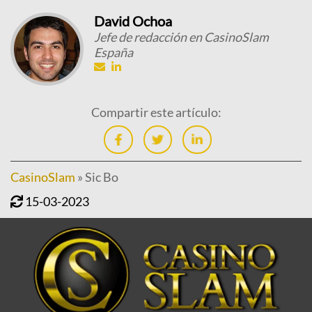
David Ochoa
Jefe de redacción en CasinoSlam
España
Compartir este artículo:
CasinoSlam
»
Sic Bo
15-03-2023