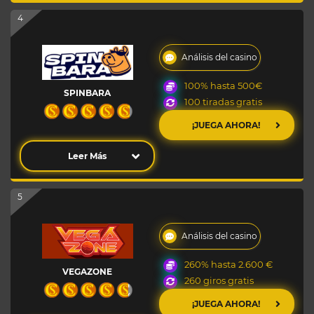
4
Análisis del casino
100% hasta 500€
SPINBARA
100 tiradas gratis
¡JUEGA AHORA!
Leer Más
5
Análisis del casino
260% hasta 2.600 €
VEGAZONE
260 giros gratis
¡JUEGA AHORA!