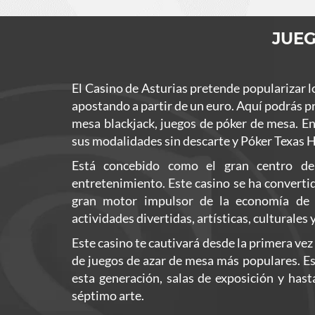
JUEG
El Casino de Asturias pretende popularizar lo
apostando a partir de un euro. Aquí podrás p
mesa blackjack, juegos de póker de mesa. En
sus modalidades sin descarte y Póker Texas 
Está concebido como el gran centro de 
entretenimiento. Este casino se ha convertido
gran motor impulsor de la economía de 
actividades divertidas, artísticas, culturales
Este casino te cautivará desde la primera vez 
de juegos de azar de mesa más populares. Es
esta generación, salas de exposición y has
séptimo arte.