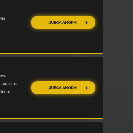
nes
¡JUEGA AHORA!
vivo
 apuestas
¡JUEGA AHORA!
elente