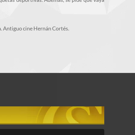
ña. Antiguo cine Hernán Cortés.