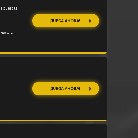
 apuestas
¡JUEGA AHORA!
res VIP
¡JUEGA AHORA!