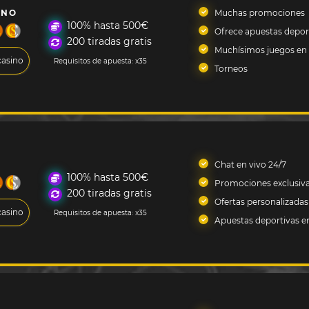
INO
Muchas promociones
100% hasta 500€
Ofrece apuestas depor
200 tiradas gratis
Muchísimos juegos en 
 casino
Requisitos de apuesta: x35
Torneos
Chat en vivo 24/7
100% hasta 500€
Promociones exclusiv
200 tiradas gratis
Ofertas personalizadas
 casino
Requisitos de apuesta: x35
Apuestas deportivas e