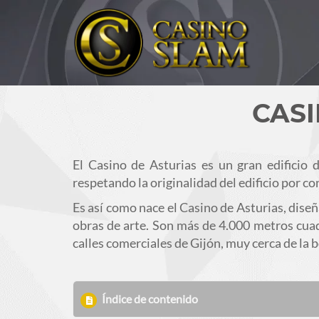
CASI
El Casino de Asturias es un gran edificio
respetando la originalidad del edificio por co
Es así como nace el Casino de Asturias, diseñ
obras de arte. Son más de 4.000 metros cuadr
calles comerciales de Gijón, muy cerca de la 
Índice de contenido