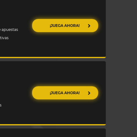
¡JUEGA AHORA!
 apuestas
tivas
¡JUEGA AHORA!
s