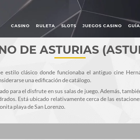
CASINO
RULETA
SLOTS
JUEGOS CASINO
GUÍA
NO DE ASTURIAS (ASTU
 de estilo clásico donde funcionaba el antiguo cine Her
nsiderarse una edificación de catálogo.
ado para el disfrute en sus salas de juego. Además, tambié
ados. Está ubicado relativamente cerca de las estaciones 
bonita playa de San Lorenzo.