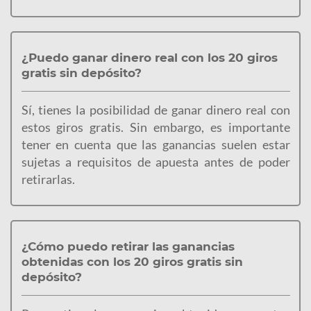
¿Puedo ganar dinero real con los 20 giros
gratis sin depósito?
Sí, tienes la posibilidad de ganar dinero real con
estos giros gratis. Sin embargo, es importante
tener en cuenta que las ganancias suelen estar
sujetas a requisitos de apuesta antes de poder
retirarlas.
¿Cómo puedo retirar las ganancias
obtenidas con los 20 giros gratis sin
depósito?