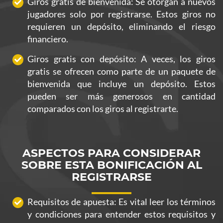
Giros gratis de bienvenida: Se otorgan a nuevos
jugadores solo por registrarse. Estos giros no
requieren un depósito, eliminando el riesgo
financiero.
Giros gratis con depósito: A veces, los giros
gratis se ofrecen como parte de un paquete de
bienvenida que incluye un depósito. Estos
pueden ser más generosos en cantidad
comparados con los giros al registrarte.
ASPECTOS PARA CONSIDERAR
SOBRE ESTA BONIFICACIÓN AL
REGISTRARSE
Requisitos de apuesta: Es vital leer los términos
y condiciones para entender estos requisitos y