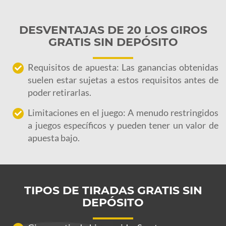
DESVENTAJAS DE 20 LOS GIROS
GRATIS SIN DEPÓSITO
Requisitos de apuesta: Las ganancias obtenidas
suelen estar sujetas a estos requisitos antes de
poder retirarlas.
Limitaciones en el juego: A menudo restringidos
a juegos específicos y pueden tener un valor de
apuesta bajo.
TIPOS DE TIRADAS GRATIS SIN
DEPÓSITO