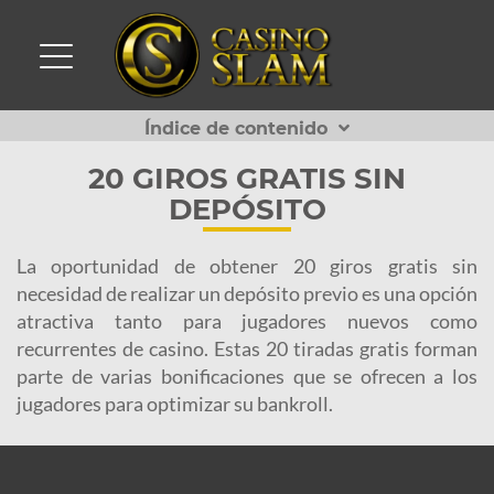
Índice de contenido
20 GIROS GRATIS SIN
DEPÓSITO
La oportunidad de obtener 20 giros gratis sin
necesidad de realizar un depósito previo es una opción
atractiva tanto para jugadores nuevos como
recurrentes de casino. Estas 20 tiradas gratis forman
parte de varias bonificaciones que se ofrecen a los
jugadores para optimizar su bankroll.