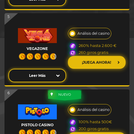
5
Análisis del casino
260% hasta 2.600 €
VEGAZONE
260 giros gratis
¡JUEGA AHORA!
Leer Más
6
NUEVO
Análisis del casino
100% hasta 500€
PISTOLO CASINO
200 giros gratis