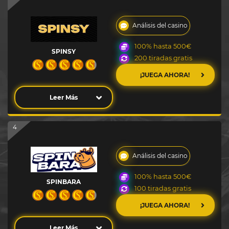
Análisis del casino
100% hasta 500€
SPINSY
200 tiradas gratis
¡JUEGA AHORA!
Leer Más
4
Análisis del casino
100% hasta 500€
SPINBARA
100 tiradas gratis
¡JUEGA AHORA!
Leer Más