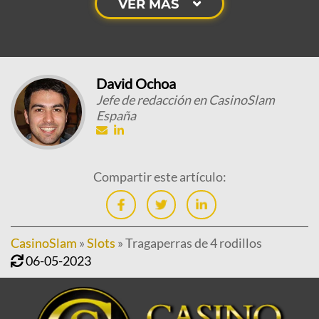
VER MÁS
David Ochoa
Jefe de redacción en CasinoSlam
España
Compartir este artículo:
CasinoSlam
»
Slots
»
Tragaperras de 4 rodillos
06-05-2023