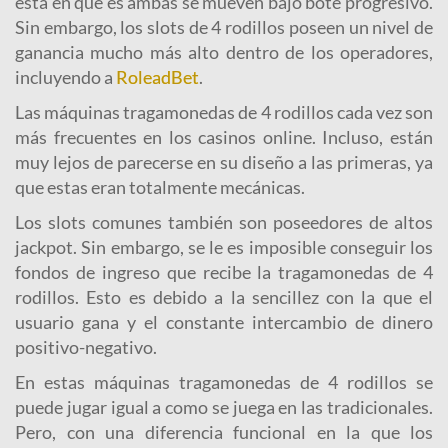
está en que es ambas se mueven bajo bote progresivo.
Sin embargo, los slots de 4 rodillos poseen un nivel de
ganancia mucho más alto dentro de los operadores,
incluyendo a
RoleadBet
.
Las máquinas tragamonedas de 4 rodillos cada vez son
más frecuentes en los casinos online. Incluso, están
muy lejos de parecerse en su diseño a las primeras, ya
que estas eran totalmente mecánicas.
Los slots comunes también son poseedores de altos
jackpot. Sin embargo, se le es imposible conseguir los
fondos de ingreso que recibe la tragamonedas de 4
rodillos. Esto es debido a la sencillez con la que el
usuario gana y el constante intercambio de dinero
positivo-negativo.
En estas máquinas tragamonedas de 4 rodillos se
puede jugar igual a como se juega en las tradicionales.
Pero, con una diferencia funcional en la que los