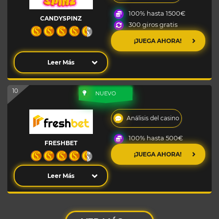
100% hasta 1500€
CANDYSPINZ
300 giros gratis
¡JUEGA AHORA!
Leer Más
10
NUEVO
Análisis del casino
100% hasta 500€
FRESHBET
¡JUEGA AHORA!
Leer Más