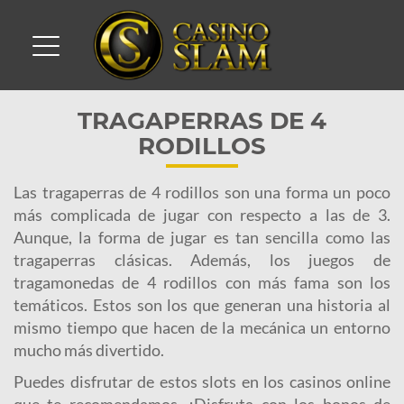
TRAGAPERRAS DE 4
RODILLOS
Las tragaperras de 4 rodillos son una forma un poco
más complicada de jugar con respecto a las de 3.
Aunque, la forma de jugar es tan sencilla como las
tragaperras clásicas. Además, los juegos de
tragamonedas de 4 rodillos con más fama son los
temáticos. Estos son los que generan una historia al
mismo tiempo que hacen de la mecánica un entorno
mucho más divertido.
Puedes disfrutar de estos slots en los casinos online