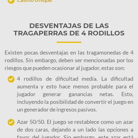
DESVENTAJAS DE LAS
TRAGAPERRAS DE 4 RODILLOS
Existen pocas desventajas en las tragamonedas de 4
rodillos. Sin embargo, deben ser mencionadas por los
riesgos que pueden ocasionar al jugador, estas son:
4 rodillos de dificultad media. La dificultad
aumenta y esto hace menos probable para el
jugador generar ganancias netas. Esto,
incluyendo la posibilidad de convertir el juego en
un generador de ingresos pasivos.
Azar 50/50. El juego se restablece como un azar
de dos caras, dejando a un lado las opciones a
favor del jugador. Sin embargo, este azar está