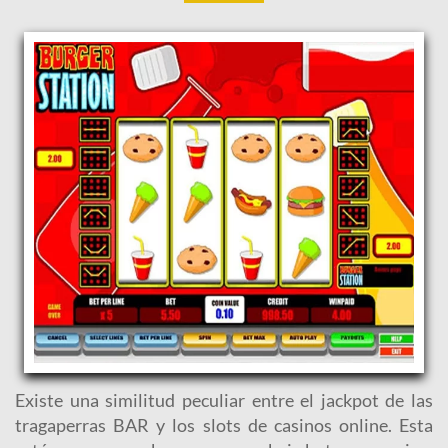
Existe una similitud peculiar entre el jackpot de las
tragaperras BAR y los slots de casinos online. Esta