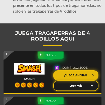
presente en todos los tipos de tragamonedas, no
solo en las tragaperras de 4 rodillos.
JUEGA TRAGAPERRAS DE 4
RODILLOS AQUI
1
NUEVO
100% hasta 500€
¡JUEGA AHORA!
SMASH
Leer Más
2
NUEVO