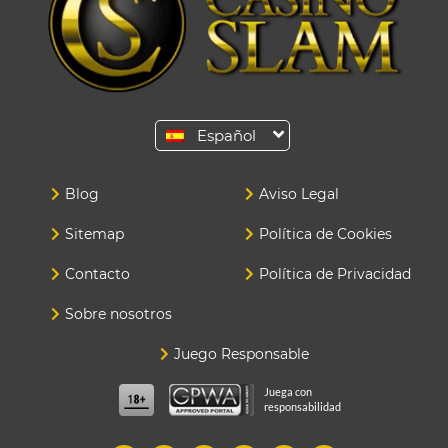
Español
Blog
Aviso Legal
Sitemap
Política de Cookies
Contacto
Política de Privacidad
Sobre nosotros
Juego Responsable
Juega con
responsabilidad