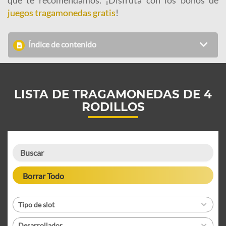
que te recomendamos. ¡Disfruta con los bonos de
juegos tragamonedas gratis
!
Índice de contenido
LISTA DE TRAGAMONEDAS DE 4
RODILLOS
Borrar Todo
Tipo de slot
Desarrollador