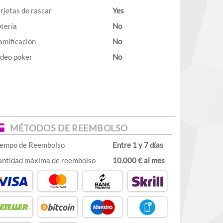
rjetas de rascar
Yes
tería
No
amificación
No
ideo poker
No
MÉTODOS DE REEMBOLSO
iempo de Reembolso
Entre 1 y 7 días
antidad máxima de reembolso
10.000 € al mes