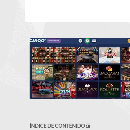
ÍNDICE DE CONTENIDO