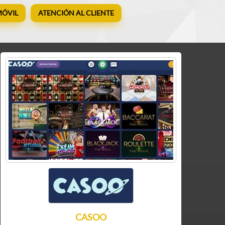
MÓVIL
ATENCIÓN AL CLIENTE
CASOO