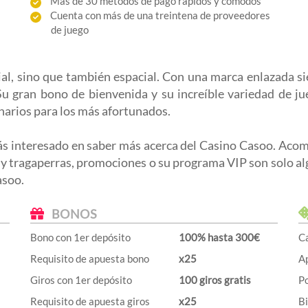
Más de 30 métodos de pago rápidos y cómodos
Cuenta con más de una treintena de proveedores
de juego
al, sino que también espacial. Con una marca enlazada si
Su gran bono de bienvenida y su increíble variedad de ju
narios para los más afortunados.
ás interesado en saber más acerca del Casino Casoo. Acomp
s y tragaperras, promociones o su programa VIP son solo a
asoo.
BONOS
Bono con 1er depósito
100% hasta 300€
Ca
Requisito de apuesta bono
x25
A
Giros con 1er depósito
100 giros gratis
P
Requisito de apuesta giros
x25
B