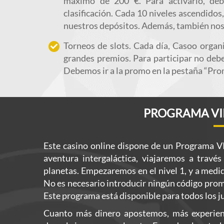
máximo de 200 €. Para activarlo, deb
clasificación. Cada 10 niveles ascendido
nuestros depósitos. Además, también nos 
Torneos de slots. Cada día, Casoo organ
grandes premios. Para participar no deb
Debemos ir a la promo en la pestaña “Prom
PROGRAMA VI
Este casino online dispone de un Programa V
aventura intergaláctica, viajaremos a travé
planetas. Empezaremos en el nivel 1, y a med
No es necesario introducir ningún código prom
Este programa está disponible para todos los j
Cuanto más dinero apostemos, más experien