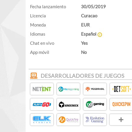
Fecha lanzamiento
30/05/2019
Licencia
Curacao
Moneda
EUR
Idiomas
Español
Chat en vivo
Yes
App móvil
No
DESARROLLADORES DE JUEGOS