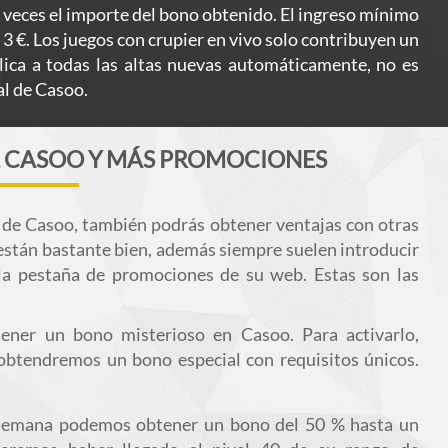
25 veces el importe del bono obtenido. El ingreso mínimo
e 3 €. Los juegos con crupier en vivo solo contribuyen un
plica a todas las altas nuevas automáticamente, no es
l de Casoo.
 CASOO Y MÁS PROMOCIONES
 de Casoo, también podrás obtener ventajas con otras
están bastante bien, además siempre suelen introducir
la pestaña de promociones de su web. Estas son las
ener un bono misterioso en Casoo. Para activarlo,
obtendremos un bono especial con requisitos únicos.
e semana podemos obtener un bono del 50 % hasta un