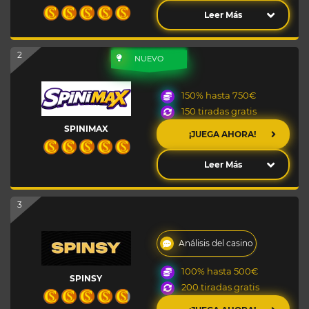
Leer Más
2
NUEVO
150% hasta 750€
150 tiradas gratis
SPINIMAX
¡JUEGA AHORA!
Leer Más
3
Análisis del casino
100% hasta 500€
SPINSY
200 tiradas gratis