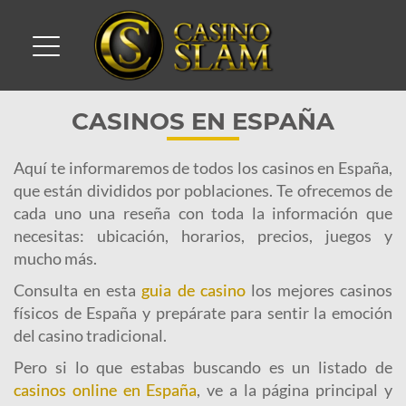
CASINOS EN ESPAÑA
Aquí te informaremos de todos los casinos en España,
que están divididos por poblaciones. Te ofrecemos de
cada uno una reseña con toda la información que
necesitas: ubicación, horarios, precios, juegos y
mucho más.
Consulta en esta
guia de casino
los mejores casinos
físicos de España y prepárate para sentir la emoción
del casino tradicional.
Pero si lo que estabas buscando es un listado de
casinos online en España
, ve a la página principal y