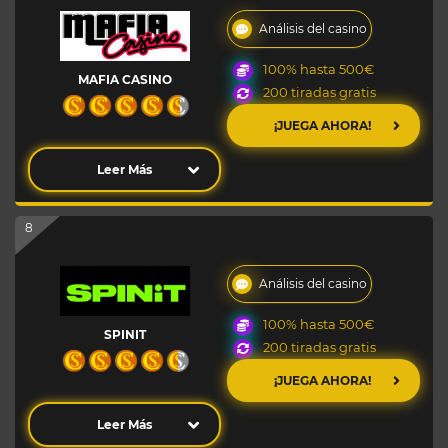
Análisis del casino
100% hasta 500€
MAFIA CASINO
200 tiradas gratis
¡JUEGA AHORA!
Leer Más
8
Análisis del casino
100% hasta 500€
SPINIT
200 tiradas gratis
¡JUEGA AHORA!
Leer Más