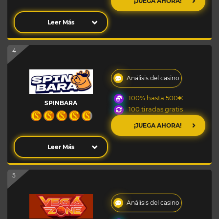
¡JUEGA AHORA!
Leer Más
4
Análisis del casino
100% hasta 500€
SPINBARA
100 tiradas gratis
¡JUEGA AHORA!
Leer Más
5
Análisis del casino