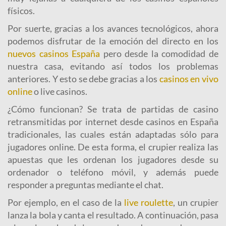
físicos.
Por suerte, gracias a los avances tecnológicos, ahora
podemos disfrutar de la emoción del directo en los
nuevos casinos España
pero desde la comodidad de
nuestra casa, evitando así todos los problemas
anteriores. Y esto se debe gracias a los
casinos en vivo
online
o live casinos.
¿Cómo funcionan? Se trata de partidas de casino
retransmitidas por internet desde casinos en España
tradicionales, las cuales están adaptadas sólo para
jugadores online. De esta forma, el crupier realiza las
apuestas que les ordenan los jugadores desde su
ordenador o teléfono móvil, y además puede
responder a preguntas mediante el chat.
Por ejemplo, en el caso de la
live roulette
, un crupier
lanza la bola y canta el resultado. A continuación, pasa