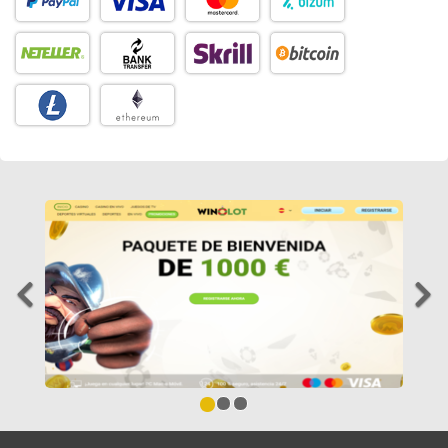
Previous
Next