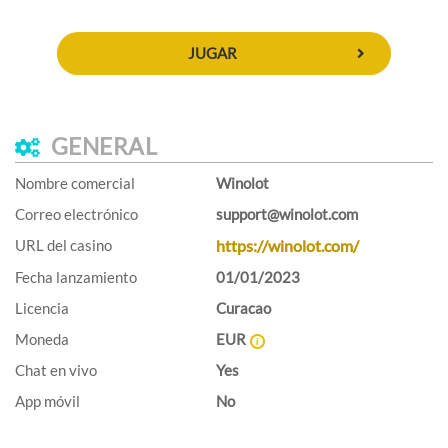
JUGAR
GENERAL
Nombre comercial
Winolot
Correo electrónico
support@winolot.com
URL del casino
https://winolot.com/
Fecha lanzamiento
01/01/2023
Licencia
Curacao
Moneda
EUR
Chat en vivo
Yes
App móvil
No