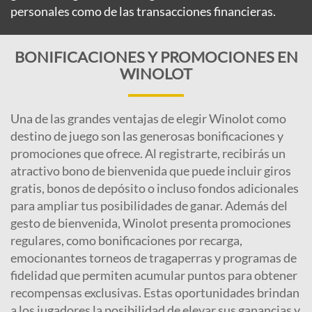
personales como de las transacciones financieras.
BONIFICACIONES Y PROMOCIONES EN
WINOLOT
Una de las grandes ventajas de elegir Winolot como
destino de juego son las generosas bonificaciones y
promociones que ofrece. Al registrarte, recibirás un
atractivo bono de bienvenida que puede incluir giros
gratis, bonos de depósito o incluso fondos adicionales
para ampliar tus posibilidades de ganar. Además del
gesto de bienvenida, Winolot presenta promociones
regulares, como bonificaciones por recarga,
emocionantes torneos de tragaperras y programas de
fidelidad que permiten acumular puntos para obtener
recompensas exclusivas. Estas oportunidades brindan
a los jugadores la posibilidad de elevar sus ganancias y