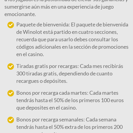
sumergirse aún más en una experiencia de juego
emocionante.
Paquete de bienvenida: El paquete de bienvenida
de Winolot está partido en cuatro secciones,
recuerda que para usarlo debes consultar los
códigos adicionales en la sección de promociones
en el casino.
Tiradas gratis por recargas: Cada mes recibirás
300 tiradas gratis, dependiendo de cuanto
recargues o depósites.
Bonos por recarga cada martes: Cada martes
tendrás hasta el 50% de los primeros 100 euros
que deposites en el casino.
Bonos por recarga semanales: Cada semana
tendrás hasta el 50% extra de los primeros 200