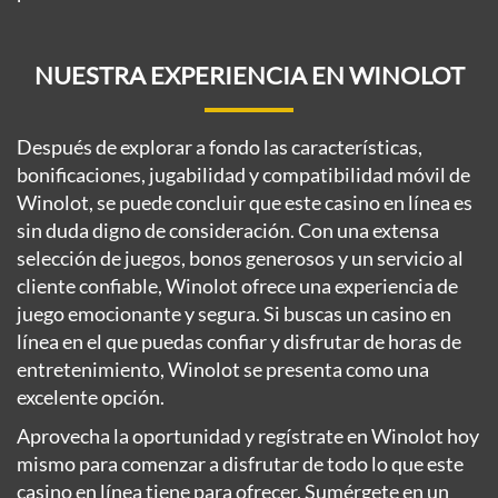
NUESTRA EXPERIENCIA EN WINOLOT
Después de explorar a fondo las características,
bonificaciones, jugabilidad y compatibilidad móvil de
Winolot, se puede concluir que este casino en línea es
sin duda digno de consideración. Con una extensa
selección de juegos, bonos generosos y un servicio al
cliente confiable, Winolot ofrece una experiencia de
juego emocionante y segura. Si buscas un casino en
línea en el que puedas confiar y disfrutar de horas de
entretenimiento, Winolot se presenta como una
excelente opción.
Aprovecha la oportunidad y regístrate en Winolot hoy
mismo para comenzar a disfrutar de todo lo que este
casino en línea tiene para ofrecer. Sumérgete en un