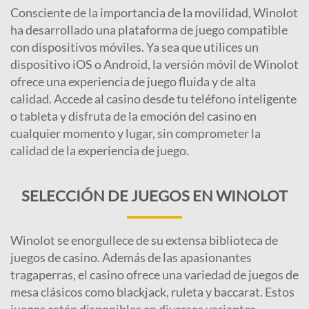
Consciente de la importancia de la movilidad, Winolot
ha desarrollado una plataforma de juego compatible
con dispositivos móviles. Ya sea que utilices un
dispositivo iOS o Android, la versión móvil de Winolot
ofrece una experiencia de juego fluida y de alta
calidad. Accede al casino desde tu teléfono inteligente
o tableta y disfruta de la emoción del casino en
cualquier momento y lugar, sin comprometer la
calidad de la experiencia de juego.
SELECCIÓN DE JUEGOS EN WINOLOT
Winolot se enorgullece de su extensa biblioteca de
juegos de casino. Además de las apasionantes
tragaperras, el casino ofrece una variedad de juegos de
mesa clásicos como blackjack, ruleta y baccarat. Estos