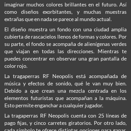
imaginar muchos colores brillantes en el futuro. Así
como diseños exorbitantes, y muchas muestras
extrañas que en nada se parece al mundo actual.
El diseño muestra un fondo con una ciudad amplia
cubierta de rascacielos llenos de formas y colores. Por
su parte, el fondo se acompaña de alienígenas verdes
que viajan en todas las direcciones. Mientras te
puedes concentrar en observar una gran pantalla de
color rojo.
La tragaperras RF Neopolis está acompañada de
música y efectos de sonido, qué le van muy bien.
Debido a que crean una mezcla centrada en los
elementos futuristas que acompañan a la máquina.
Esto permite enganchar a cualquier jugador.
La tragaperras RF Neopolis cuenta con 25 líneas de
pago fijas, y cinco carretes giratorios. Por otro lado,
cada símbolo te ofrece distintas opciones para ganar,