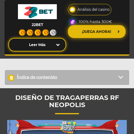
Análisis del casino
100% hasta 300€
22BET
¡JUEGA AHORA!
Leer Más
Índice de contenido
DISEÑO DE TRAGAPERRAS RF
NEOPOLIS