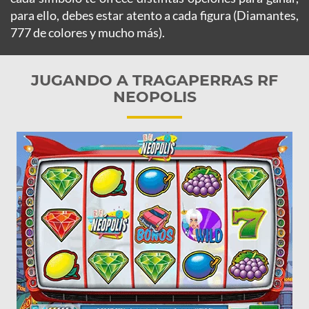
para ello, debes estar atento a cada figura (Diamantes,
777 de colores y mucho más).
JUGANDO A TRAGAPERRAS RF
NEOPOLIS