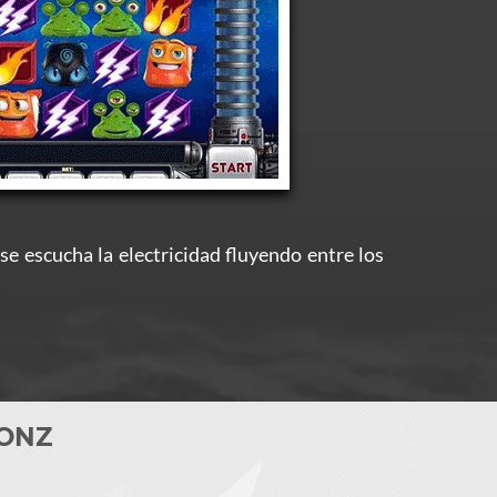
se escucha la electricidad fluyendo entre los
ONZ