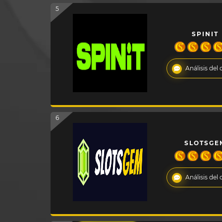
5
SPINIT
Análisis del
6
SLOTSGE
Análisis del