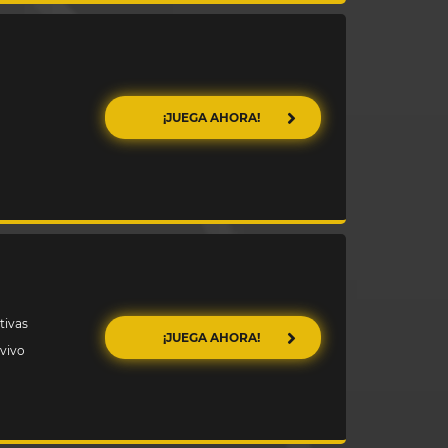
¡JUEGA AHORA!
tivas
¡JUEGA AHORA!
vivo