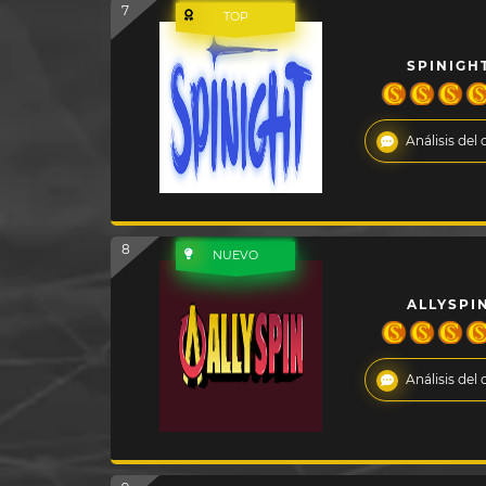
7
TOP
SPINIGH
Análisis del
8
NUEVO
ALLYSPI
Análisis del