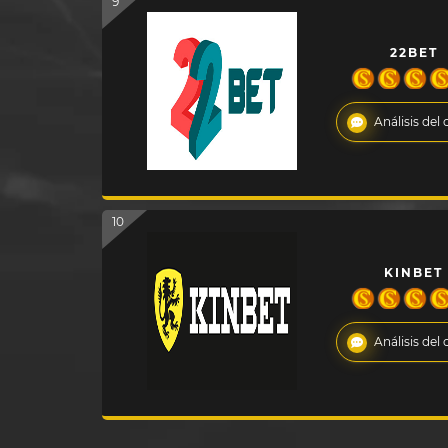
9
22BET
Análisis del
10
KINBET
Análisis del