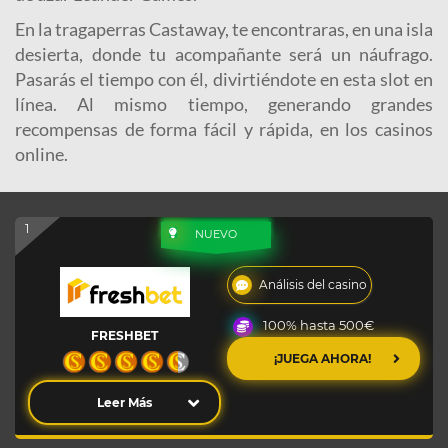
En la tragaperras Castaway, te encontraras, en una isla
desierta, donde tu acompañante será un náufrago.
Pasarás el tiempo con él, divirtiéndote en esta slot en
línea. Al mismo tiempo, generando grandes
recompensas de forma fácil y rápida, en los casinos
online.
1
NUEVO
Análisis del casino
100% hasta 500€
FRESHBET
¡JUEGA AHORA!
Leer Más