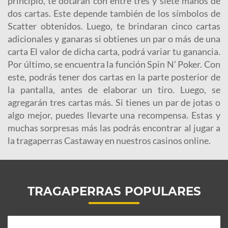
principio, te dotaran con entre tres y siete manos de
dos cartas. Este depende también de los símbolos de
Scatter obtenidos. Luego, te brindaran cinco cartas
adicionales y ganaras si obtienes un par o más de una
carta El valor de dicha carta, podrá variar tu ganancia.
Por último, se encuentra la función Spin N’ Poker. Con
este, podrás tener dos cartas en la parte posterior de
la pantalla, antes de elaborar un tiro. Luego, se
agregarán tres cartas más. Si tienes un par de jotas o
algo mejor, puedes llevarte una recompensa. Estas y
muchas sorpresas más las podrás encontrar al jugar a
la tragaperras Castaway en nuestros casinos online.
TRAGAPERRAS POPULARES