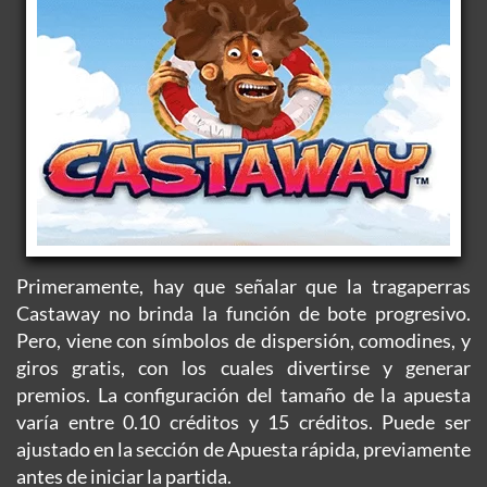
Primeramente, hay que señalar que la tragaperras
Castaway no brinda la función de bote progresivo.
Pero, viene con símbolos de dispersión, comodines, y
giros gratis, con los cuales divertirse y generar
premios. La configuración del tamaño de la apuesta
varía entre 0.10 créditos y 15 créditos. Puede ser
ajustado en la sección de Apuesta rápida, previamente
antes de iniciar la partida.