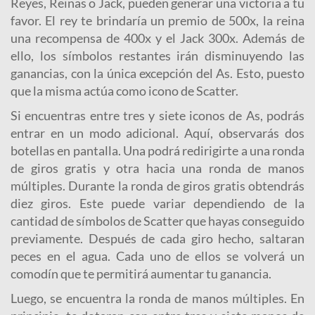
Reyes, Reinas o Jack, pueden generar una victoria a tu
favor. El rey te brindaría un premio de 500x, la reina
una recompensa de 400x y el Jack 300x. Además de
ello, los símbolos restantes irán disminuyendo las
ganancias, con la única excepción del As. Esto, puesto
que la misma actúa como icono de Scatter.
Si encuentras entre tres y siete iconos de As, podrás
entrar en un modo adicional. Aquí, observarás dos
botellas en pantalla. Una podrá redirigirte a una ronda
de giros gratis y otra hacia una ronda de manos
múltiples. Durante la ronda de giros gratis obtendrás
diez giros. Este puede variar dependiendo de la
cantidad de símbolos de Scatter que hayas conseguido
previamente. Después de cada giro hecho, saltaran
peces en el agua. Cada uno de ellos se volverá un
comodín que te permitirá aumentar tu ganancia.
Luego, se encuentra la ronda de manos múltiples. En