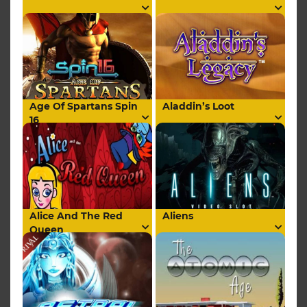
Age Of Spartans Spin
Aladdin’s Loot
16
Alice And The Red
Aliens
Queen