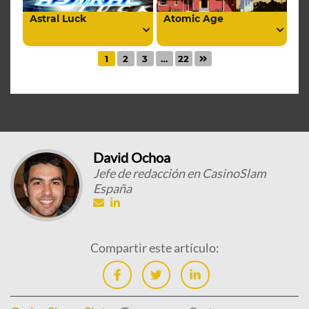
Astral Luck
Atomic Age
1
2
3
…
22
David Ochoa
Jefe de redacción en CasinoSlam
España
Compartir este artículo: