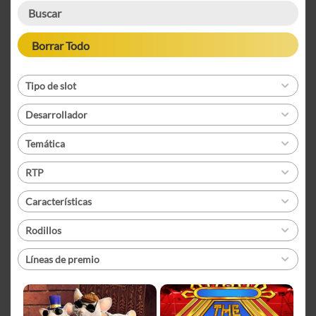
Borrar Todo
Tipo de slot
Desarrollador
Temática
RTP
Características
Rodillos
Líneas de premio