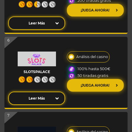
200 tiradas gratis
¡JUEGA AHORA!
Leer Más
6
Análisis del casino
100% hasta 500€
SLOTSPALACE
50 tiradas gratis
¡JUEGA AHORA!
Leer Más
7
Análisis del casino