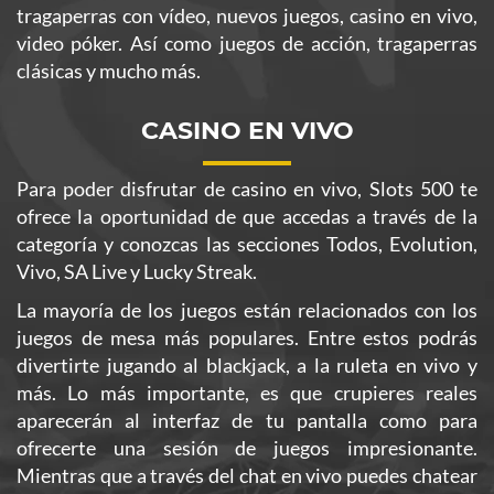
tragaperras con vídeo, nuevos juegos, casino en vivo,
video póker. Así como juegos de acción, tragaperras
clásicas y mucho más.
CASINO EN VIVO
Para poder disfrutar de casino en vivo, Slots 500 te
ofrece la oportunidad de que accedas a través de la
categoría y conozcas las secciones Todos, Evolution,
Vivo, SA Live y Lucky Streak.
La mayoría de los juegos están relacionados con los
juegos de mesa más populares. Entre estos podrás
divertirte jugando al blackjack, a la ruleta en vivo y
más. Lo más importante, es que crupieres reales
aparecerán al interfaz de tu pantalla como para
ofrecerte una sesión de juegos impresionante.
Mientras que a través del chat en vivo puedes chatear