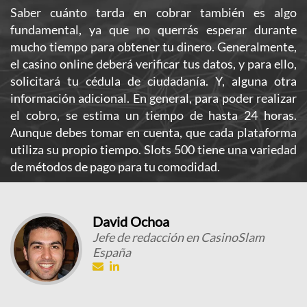
Saber cuánto tarda en cobrar también es algo
fundamental, ya que no querrás esperar durante
mucho tiempo para obtener tu dinero. Generalmente,
el casino online deberá verificar tus datos, y para ello,
solicitará tu cédula de ciudadanía. Y, alguna otra
información adicional. En general, para poder realizar
el cobro, se estima un tiempo de hasta 24 horas.
Aunque debes tomar en cuenta, que cada plataforma
utiliza su propio tiempo. Slots 500 tiene una variedad
de métodos de pago para tu comodidad.
David Ochoa
Jefe de redacción en CasinoSlam
España