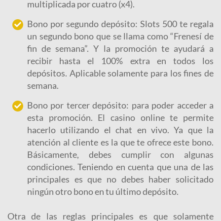
multiplicada por cuatro (x4).
Bono por segundo depósito: Slots 500 te regala
un segundo bono que se llama como “Frenesí de
fin de semana”. Y la promoción te ayudará a
recibir hasta el 100% extra en todos los
depósitos. Aplicable solamente para los fines de
semana.
Bono por tercer depósito: para poder acceder a
esta promoción. El casino online te permite
hacerlo utilizando el chat en vivo. Ya que la
atención al cliente es la que te ofrece este bono.
Básicamente, debes cumplir con algunas
condiciones. Teniendo en cuenta que una de las
principales es que no debes haber solicitado
ningún otro bono en tu último depósito.
Otra de las reglas principales es que solamente